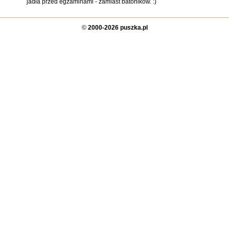
jadła przed egzaminami - zamiast batoników. :)
©
2000-2026 puszka.pl