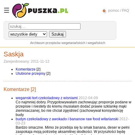
☰
pomoc / FAQ
Archiwum przepisów wegetariańskich i wegańskich
Saskja
Zarejestrowany: 2011-11-12
Komentarze
[2]
Ulubione przepisy
[2]
Komentarze [2]
weganski tort czekoladowy z wisniami
2012-04-09
Co najmniej dobry. Przygotowywałam zachowując proporcje podane w
przepisie i niestety do kremu musiałam dodać prawie szklankę mąki
ziemniaczanej, bo nie chciał zgęstnieć (zachowywał konsystencję
budy
budyn czekoladowy z awokado i bananow raw food witarianski
2012-
03-23
Bardzo smaczne. Mimo że przebija się tu smak banana, deser w pełni
zaspokaja moją potrzebę aksamitnej słodkości. W przyszłości będę