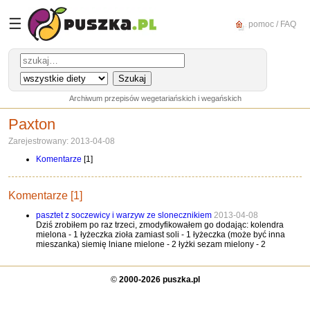
☰
pomoc / FAQ
Archiwum przepisów wegetariańskich i wegańskich
Paxton
Zarejestrowany: 2013-04-08
Komentarze
[1]
Komentarze [1]
pasztet z soczewicy i warzyw ze slonecznikiem
2013-04-08
Dziś zrobiłem po raz trzeci, zmodyfikowałem go dodając: kolendra
mielona - 1 łyżeczka zioła zamiast soli - 1 łyżeczka (może być inna
mieszanka) siemię lniane mielone - 2 łyżki sezam mielony - 2
©
2000-2026 puszka.pl