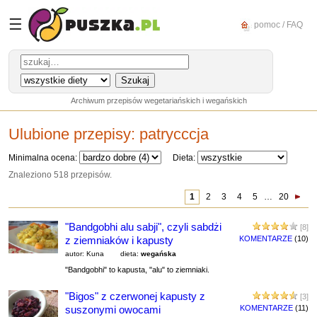
☰
pomoc / FAQ
Archiwum przepisów wegetariańskich i wegańskich
Ulubione przepisy:
patrycccja
Minimalna ocena:
Dieta:
Znaleziono 518 przepisów.
1
2
3
4
5
…
20
"Bandgobhi alu sabji", czyli sabdżi
[8]
z ziemniaków i kapusty
KOMENTARZE
(10)
autor: Kuna
dieta:
wegańska
"Bandgobhi" to kapusta, "alu" to ziemniaki.
"Bigos" z czerwonej kapusty z
[3]
suszonymi owocami
KOMENTARZE
(11)