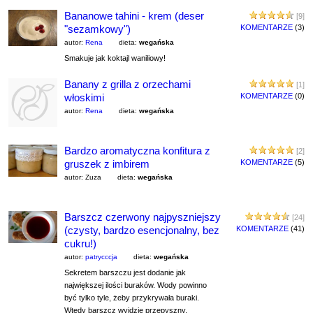
Bananowe tahini - krem (deser
[9]
"sezamkowy")
KOMENTARZE
(3)
autor:
Rena
dieta:
wegańska
Smakuje jak koktajl waniliowy!
Banany z grilla z orzechami
[1]
włoskimi
KOMENTARZE
(0)
autor:
Rena
dieta:
wegańska
Bardzo aromatyczna konfitura z
[2]
gruszek z imbirem
KOMENTARZE
(5)
autor: Zuza
dieta:
wegańska
Barszcz czerwony najpyszniejszy
[24]
(czysty, bardzo esencjonalny, bez
KOMENTARZE
(41)
cukru!)
autor:
patrycccja
dieta:
wegańska
Sekretem barszczu jest dodanie jak
największej ilości buraków. Wody powinno
być tylko tyle, żeby przykrywała buraki.
Wtedy barszcz wyjdzie przepyszny,