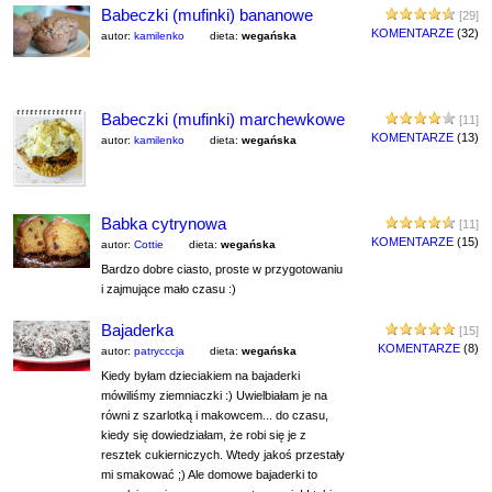
Babeczki (mufinki) bananowe
[29]
KOMENTARZE
(32)
autor:
kamilenko
dieta:
wegańska
Babeczki (mufinki) marchewkowe
[11]
KOMENTARZE
(13)
autor:
kamilenko
dieta:
wegańska
Babka cytrynowa
[11]
KOMENTARZE
(15)
autor:
Cottie
dieta:
wegańska
Bardzo dobre ciasto, proste w przygotowaniu
i zajmujące mało czasu :)
Bajaderka
[15]
KOMENTARZE
(8)
autor:
patrycccja
dieta:
wegańska
Kiedy byłam dzieciakiem na bajaderki
mówiliśmy ziemniaczki :) Uwielbiałam je na
równi z szarlotką i makowcem... do czasu,
kiedy się dowiedziałam, że robi się je z
resztek cukierniczych. Wtedy jakoś przestały
mi smakować ;) Ale domowe bajaderki to