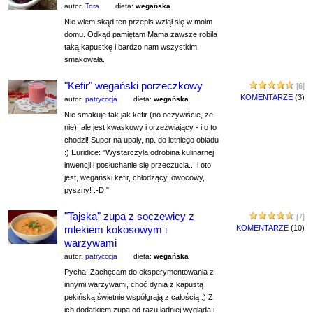
autor:
Tora
dieta:
wegańska
Nie wiem skąd ten przepis wziął się w moim
domu. Odkąd pamiętam Mama zawsze robiła
taką kapustkę i bardzo nam wszystkim
smakowała.
"Kefir" wegański porzeczkowy
[6]
KOMENTARZE
(3)
autor:
patrycccja
dieta:
wegańska
Nie smakuje tak jak kefir (no oczywiście, że
nie), ale jest kwaskowy i orzeźwiający - i o to
chodzi! Super na upały, np. do letniego obiadu
:) Euridice: "Wystarczyła odrobina kulinarnej
inwencji i posłuchanie się przeczucia... i oto
jest, wegański kefir, chłodzący, owocowy,
pyszny! :-D "
"Tajska" zupa z soczewicy z
[7]
mlekiem kokosowym i
KOMENTARZE
(10)
warzywami
autor:
patrycccja
dieta:
wegańska
Pycha! Zachęcam do eksperymentowania z
innymi warzywami, choć dynia z kapustą
pekińską świetnie współgrają z całością :) Z
ich dodatkiem zupa od razu ładniej wygląda i