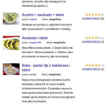
pierniczki, nie tylko dla cierpiących na
nietolerancję glutenu :)
Avohini = awokado + tahini
[6]
KOMENTARZE
(6)
autor:
wojmat
dieta:
wegańska
Smakuje na razowcu z ogórkiem kiszonym
albo na grzankach z pomidorem i cebulką.
Awokado i oliwki
[1]
KOMENTARZE
(3)
autor:
magda firlit
dieta:
wegańska
Moja Milena fanką oliwek ;-) Danie także dla
dorosłych. Można podawać z chlebem, jako
przystawkę na imprezy, jako przekąskę.
Baba - pasta/ dip z bakłażana i
[4]
tahini
KOMENTARZE
(2)
autor: samira
dieta:
wegańska
Klasyczna przekąska/przystawka kuchni
arabskiej, znana też w części krajów
śródziemnomorskich. Oryginalna nazwa to
baba ghanouj (lub baba ghanoush). Świetnie
nadaje się do podania na różnych przyjęciach
oraz jako przekąska.