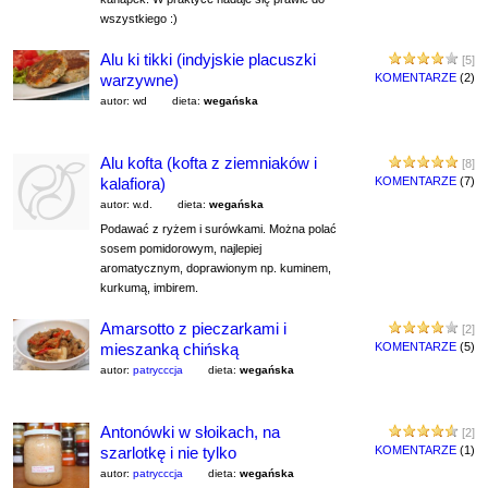
wszystkiego :)
Alu ki tikki (indyjskie placuszki
[5]
warzywne)
KOMENTARZE
(2)
autor: wd
dieta:
wegańska
Alu kofta (kofta z ziemniaków i
[8]
kalafiora)
KOMENTARZE
(7)
autor: w.d.
dieta:
wegańska
Podawać z ryżem i surówkami. Można polać
sosem pomidorowym, najlepiej
aromatycznym, doprawionym np. kuminem,
kurkumą, imbirem.
Amarsotto z pieczarkami i
[2]
mieszanką chińską
KOMENTARZE
(5)
autor:
patrycccja
dieta:
wegańska
Antonówki w słoikach, na
[2]
szarlotkę i nie tylko
KOMENTARZE
(1)
autor:
patrycccja
dieta:
wegańska