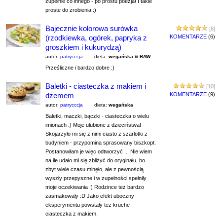
zupełnie co innego - po prostu poezja! I takie
proste do zrobienia :)
Bajecznie kolorowa surówka
[8]
(rzodkiewka, ogórek, papryka z
KOMENTARZE
(6)
groszkiem i kukurydzą)
autor:
patrycccja
dieta:
wegańska & RAW
Prześliczne i bardzo dobre :)
Baletki - ciasteczka z makiem i
[10]
dżemem
KOMENTARZE
(9)
autor:
patrycccja
dieta:
wegańska
Baletki, maczki, bączki - ciasteczka o wielu
imionach :) Moje ulubione z dzieciństwa!
Skojarzyło mi się z nimi ciasto z szarlotki z
budyniem - przypomina sprasowany biszkopt.
Postanowiłam je więc odtworzyć ... Nie wiem
na ile udało mi się zbliżyć do oryginału, bo
zbyt wiele czasu minęło, ale z pewnością
wyszły przepyszne i w zupełności spełniły
moje oczekiwania :) Rodzince też bardzo
zasmakowały :D Jako efekt uboczny
eksperymentu powstały też kruche
ciasteczka z makiem.