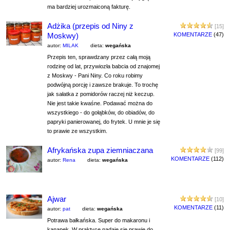
ma bardziej urozmaiconą fakturę.
Adżika (przepis od Niny z
[15]
Moskwy)
KOMENTARZE
(47)
autor:
MILAK
dieta:
wegańska
Przepis ten, sprawdzany przez całą moją
rodzinę od lat, przywiozła babcia od znajomej
z Moskwy - Pani Niny. Co roku robimy
podwójną porcję i zawsze brakuje. To trochę
jak sałatka z pomidorów raczej niż keczup.
Nie jest takie kwaśne. Podawać można do
wszystkiego - do gołąbków, do obiadów, do
papryki panierowanej, do frytek. U mnie je się
to prawie ze wszystkim.
Afrykańska zupa ziemniaczana
[99]
KOMENTARZE
(112)
autor:
Rena
dieta:
wegańska
Ajwar
[10]
KOMENTARZE
(11)
autor:
pat
dieta:
wegańska
Potrawa bałkańska. Super do makaronu i
kanapek. W praktyce nadaje się prawie do