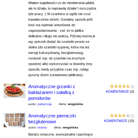
Miałam wątpliwości co do nieobierania jabłek,
ale to działa, to naprawdę działa! I oszczędza
tyle pracy :) W szarlotce w ogóle nie czuć
kawałeczków skórki. Genialny sposób jeśli
ktoś ma nadmiar antonówek do
zagospodarowania - zwł. że to jabłka
delikatne i długo nie poleżą. Później można je
wg. potrzeb dodać do szarlotki prosto ze
słoika (do szarlotki sypanej, która ma też
wersję kukurydzianą, bezglutenową),
rozdusić (np. do szarlotki na kruchym
spodzie) albo wykorzystać w dowolny inny
sposób, kiedy przyjdzie czas (np. robiąc
pyszny dżem żurawinowo-jabłkowy).
Aromatyczne grzanki z
[1]
bakłażanem i sałatką z
KOMENTARZE
(0)
pomidorów
autor:
patrycccja
dieta:
wegańska
Aromatyczne pierniczki
[1]
bezglutenowe
KOMENTARZE
(15)
autor:
trututu
dieta:
wegańska
Bardzo smaczne, esencjonalne i pachnące