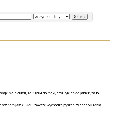
ję mało cukru, ze 2 łyżki do mąki, czyli tyle co do jabłek, za to
sto też pomijam cukier - zawsze wychodzą pyszne. w dodatku robią