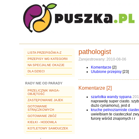
pathologist
LISTA PRZEPISÓW A-Z
PRZEPISY WG KATEGORII
Zarejestrowany: 2010-08-06
NA SPECJALNE OKAZJE
Komentarze
[2]
DLA DZIECI
Ulubione przepisy
[23]
RADY NIE OD PARADY
Komentarze [2]
PRZELICZNIK WAGA-
OBJĘTOŚĆ
szarlotka wandy sypana
201
ZASTĘPOWANIE JAJEK
naprawdę super ciasto. szybk
dużo cynamonu), jest d
GOTOWANIE
kruche pelnoziarniste ciast
STRĄCZKOWYCH
uwielbiam te ciasteczka! zwy
GOTOWANIE ZBÓŻ
furorę wśród znajomych i r
KIEŁKI - HODOWLA
KOTLETOWY SAMOUCZEK