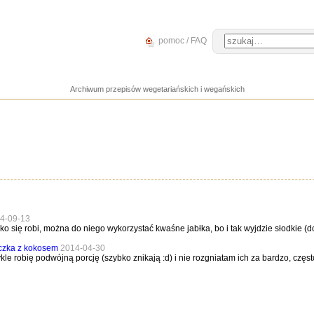
pomoc / FAQ
Archiwum przepisów wegetariańskich i wegańskich
4-09-13
o się robi, można do niego wykorzystać kwaśne jabłka, bo i tak wyjdzie słodkie (doda
eczka z kokosem
2014-04-30
kle robię podwójną porcję (szybko znikają :d) i nie rozgniatam ich za bardzo, czę