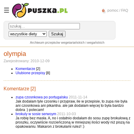
☰
pomoc / FAQ
Archiwum przepisów wegetariańskich i wegańskich
olympia
Zarejestrowany: 2010-12-09
Komentarze
[2]
Ulubione przepisy
[8]
Komentarze [2]
zupa czosnkowa po portugalsku
2011-11-14
Jak dodałam tyle czosnku i przypraw, ile w przepisie, to zupa nie była
ani czosnkowa ani pikantna. ale jak dodałam więcej to była bardzo
dobra :) polecam!
brokuly w sosie serwoym
2011-10-03
Ja robię bez masła. A, no i ostatnio dodałam do sosu zupę brokułową z
proszku, oczywiście rozcieńczoną w mniejszej ilości wody niż piszą na
opakowaniu. Makaron z brokułami rulez! :)