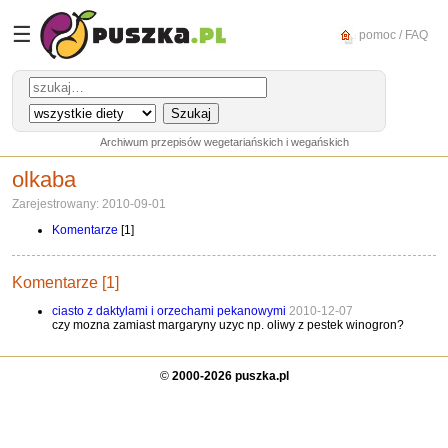
☰
pomoc / FAQ
Archiwum przepisów wegetariańskich i wegańskich
olkaba
Zarejestrowany: 2010-09-01
Komentarze
[1]
Komentarze [1]
ciasto z daktylami i orzechami pekanowymi
2010-12-07
czy mozna zamiast margaryny uzyc np. oliwy z pestek winogron?
©
2000-2026 puszka.pl