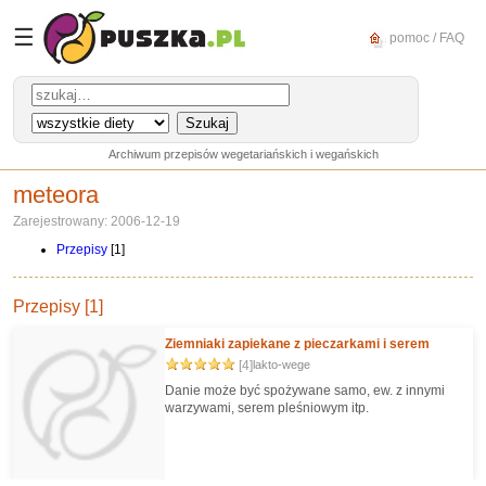
☰
pomoc / FAQ
Archiwum przepisów wegetariańskich i wegańskich
meteora
Zarejestrowany: 2006-12-19
Przepisy
[1]
Przepisy [1]
Ziemniaki zapiekane z pieczarkami i serem
[4]
lakto-wege
Danie może być spożywane samo, ew. z innymi
warzywami, serem pleśniowym itp.