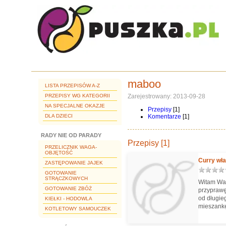
maboo
LISTA PRZEPISÓW A-Z
PRZEPISY WG KATEGORII
Zarejestrowany: 2013-09-28
NA SPECJALNE OKAZJE
Przepisy
[1]
DLA DZIECI
Komentarze
[1]
RADY NIE OD PARADY
Przepisy [1]
PRZELICZNIK WAGA-
OBJĘTOŚĆ
Curry wł
ZASTĘPOWANIE JAJEK
GOTOWANIE
STRĄCZKOWYCH
Witam Was
GOTOWANIE ZBÓŻ
przyprawę,
od długie
KIEŁKI - HODOWLA
mieszankę
KOTLETOWY SAMOUCZEK
aromat i 