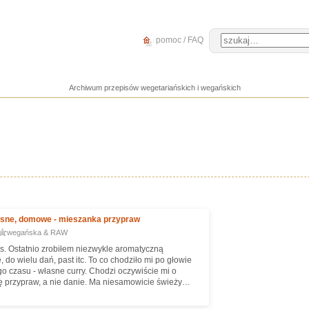
pomoc / FAQ
Archiwum przepisów wegetariańskich i wegańskich
asne, domowe - mieszanka przypraw
wegańska & RAW
. Ostatnio zrobiłem niezwykle aromatyczną
 do wielu dań, past itc. To co chodziło mi po głowie
go czasu - własne curry. Chodzi oczywiście mi o
 przypraw, a nie danie. Ma niesamowicie świeży
nie dający się porównać z kupionym! Polecam