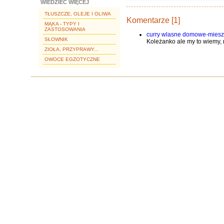
WIEDZIEĆ WIĘCEJ
TŁUSZCZE, OLEJE I OLIWA
Komentarze [1]
MĄKA - TYPY I
ZASTOSOWANIA
curry wlasne domowe-miesz
SŁOWNIK
Koleżanko ale my to wiemy, n
ZIOŁA, PRZYPRAWY...
OWOCE EGZOTYCZNE