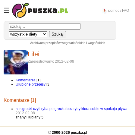
☰
pomoc / FAQ
Archiwum przepisów wegetariańskich i wegańskich
Lilei
Zarejestrowany: 2012-02-08
Komentarze
[1]
Ulubione przepisy
[3]
Komentarze [1]
sos grecki czyli ryba po grecku bez ryby ktora sobie w spokoju plywa
2012-02-08
znany i lubiany :)
©
2000-2026 puszka.pl