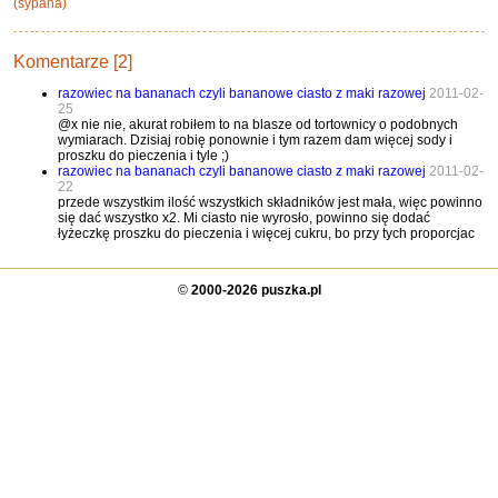
(sypana)
Komentarze [2]
razowiec na bananach czyli bananowe ciasto z maki razowej
2011-02-
25
@x nie nie, akurat robiłem to na blasze od tortownicy o podobnych
wymiarach. Dzisiaj robię ponownie i tym razem dam więcej sody i
proszku do pieczenia i tyle ;)
razowiec na bananach czyli bananowe ciasto z maki razowej
2011-02-
22
przede wszystkim ilość wszystkich składników jest mała, więc powinno
się dać wszystko x2. Mi ciasto nie wyrosło, powinno się dodać
łyżeczkę proszku do pieczenia i więcej cukru, bo przy tych proporcjac
©
2000-2026 puszka.pl