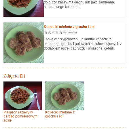
do pizzy, kaszy, makaronu lub jako zamiennik
niezdrowego ketchupu.
Kotleciki mielone z grochu i soi
wegańska
Łatwe w przygotowaniu pikantne kotleciki z
mielonego grochu i gotowych kotletów sojowych z
dodatkiem ostrej papryczki i smażonej cebuli.
Zdjęcia [2]
Makaron razowy w
Kotleciki mielone z
bardzo pomidorowym
grochu i soi
sosie