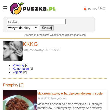
☰
pomoc / FAQ
Archiwum przepisów wegetariańskich i wegańskich
KKKG
Zarejestrowany: 2013-05-22
Przepisy
[2]
Komentarze
[1]
Zdjęcia
[2]
Przepisy [2]
Makaron razowy w bardzo pomidorowym sosie
wegańska
Makaron z sosem na bazie świeżych i suszonych
pomidorów. Aromatyczny i pożywny. Sos świetny