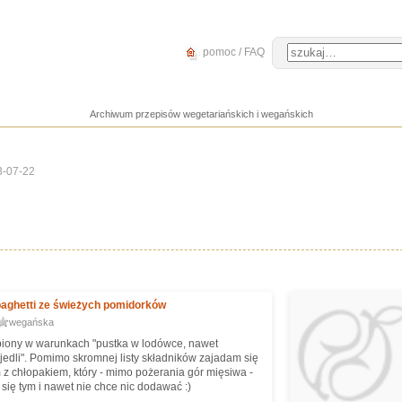
pomoc / FAQ
Archiwum przepisów wegetariańskich i wegańskich
3-07-22
paghetti ze świeżych pomidorków
wegańska
biony w warunkach "pustka w lodówce, nawet
jedli". Pomimo skromnej listy składników zajadam się
 z chłopakiem, który - mimo pożerania gór mięsiwa -
się tym i nawet nie chce nic dodawać :)