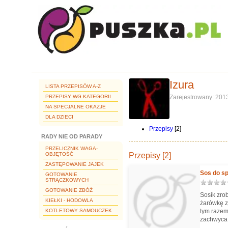
Izura
LISTA PRZEPISÓW A-Z
PRZEPISY WG KATEGORII
Zarejestrowany: 201
NA SPECJALNE OKAZJE
DLA DZIECI
Przepisy
[2]
RADY NIE OD PARADY
PRZELICZNIK WAGA-
OBJĘTOŚĆ
Przepisy [2]
ZASTĘPOWANIE JAJEK
Sos do s
GOTOWANIE
STRĄCZKOWYCH
GOTOWANIE ZBÓŻ
Sosik zro
KIEŁKI - HODOWLA
żarówkę z
KOTLETOWY SAMOUCZEK
tym razem
zachwyca 