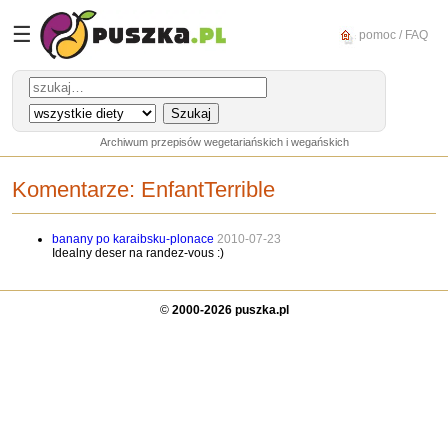
☰
pomoc / FAQ
Archiwum przepisów wegetariańskich i wegańskich
Komentarze:
EnfantTerrible
banany po karaibsku-plonace
2010-07-23
Idealny deser na randez-vous :)
©
2000-2026 puszka.pl