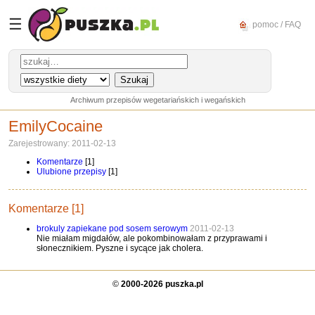
☰
pomoc / FAQ
Archiwum przepisów wegetariańskich i wegańskich
EmilyCocaine
Zarejestrowany: 2011-02-13
Komentarze
[1]
Ulubione przepisy
[1]
Komentarze [1]
brokuly zapiekane pod sosem serowym
2011-02-13
Nie miałam migdałów, ale pokombinowałam z przyprawami i
słonecznikiem. Pyszne i sycące jak cholera.
©
2000-2026 puszka.pl