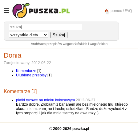
☰
pomoc / FAQ
Archiwum przepisów wegetariańskich i wegańskich
Donia
Zarejestrowany: 2012-06-22
Komentarze
[1]
Ulubione przepisy
[1]
Komentarze [1]
platki ryzowe na mleku kokosowym
2012-06-27
Bardzo dobre. Zrobiłam z bananem ale bez mielonego lnu, którego
akurat nie miałam, no i trochę osłodziłam. Bardzo dużo wychodzi z
tych proporcji i jak dla mnie starczy na dwa razy ;)
©
2000-2026 puszka.pl