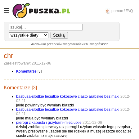
☰
pomoc / FAQ
Archiwum przepisów wegetariańskich i wegańskich
chr
Zarejestrowany: 2011-12-06
Komentarze
[3]
Komentarze [3]
basbusa-slodkie leciutkie kokosowe ciasto arabskie bez maki
2012-
02-11
jakie powinny byc wymiary blaszki
basbusa-slodkie leciutkie kokosowe ciasto arabskie bez maki
2012-
02-11
jakie maja byc wymiary blaszki
pierogi z kapusta i grzybami-mieciutkie
2011-12-06
dzisiaj zrobiłam pierwszy raz pierogi i użyłam właśnie tego przepisu ,
wyszły przepyszne , żaden się nie rozkleił a muszę jeszcze dodać że
ciasto zrobiłam z mąki razowej