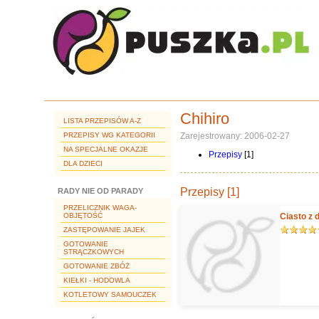
Chihiro
LISTA PRZEPISÓW A-Z
PRZEPISY WG KATEGORII
Zarejestrowany: 2006-02-27
NA SPECJALNE OKAZJE
Przepisy
[1]
DLA DZIECI
Przepisy [1]
RADY NIE OD PARADY
PRZELICZNIK WAGA-
OBJĘTOŚĆ
Ciasto z 
ZASTĘPOWANIE JAJEK
GOTOWANIE
STRĄCZKOWYCH
GOTOWANIE ZBÓŻ
KIEŁKI - HODOWLA
KOTLETOWY SAMOUCZEK