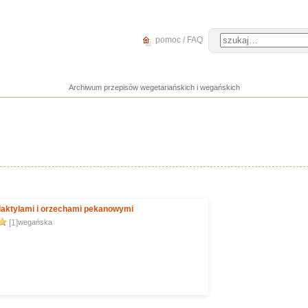
pomoc / FAQ
Archiwum przepisów wegetariańskich i wegańskich
daktylami i orzechami pekanowymi
[1]
wegańska