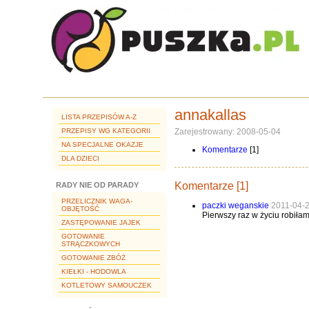
annakallas
LISTA PRZEPISÓW A-Z
PRZEPISY WG KATEGORII
Zarejestrowany: 2008-05-04
NA SPECJALNE OKAZJE
Komentarze
[1]
DLA DZIECI
Komentarze [1]
RADY NIE OD PARADY
PRZELICZNIK WAGA-
paczki weganskie
2011-04-
OBJĘTOŚĆ
Pierwszy raz w życiu robiłam
ZASTĘPOWANIE JAJEK
GOTOWANIE
STRĄCZKOWYCH
GOTOWANIE ZBÓŻ
KIEŁKI - HODOWLA
KOTLETOWY SAMOUCZEK