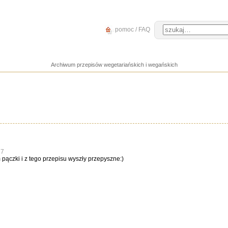
pomoc / FAQ
Archiwum przepisów wegetariańskich i wegańskich
27
 pączki i z tego przepisu wyszły przepyszne:)