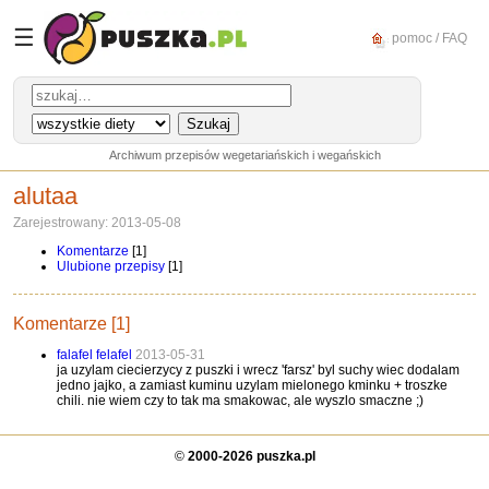
☰
pomoc / FAQ
Archiwum przepisów wegetariańskich i wegańskich
alutaa
Zarejestrowany: 2013-05-08
Komentarze
[1]
Ulubione przepisy
[1]
Komentarze [1]
falafel felafel
2013-05-31
ja uzylam ciecierzycy z puszki i wrecz 'farsz' byl suchy wiec dodalam
jedno jajko, a zamiast kuminu uzylam mielonego kminku + troszke
chili. nie wiem czy to tak ma smakowac, ale wyszlo smaczne ;)
©
2000-2026 puszka.pl