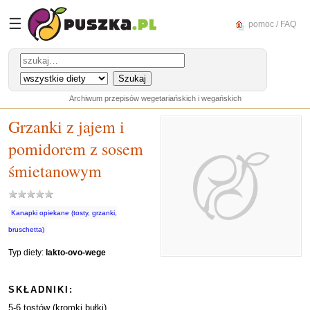
☰
pomoc / FAQ
Archiwum przepisów wegetariańskich i wegańskich
Grzanki z jajem i
pomidorem z sosem
śmietanowym
Kanapki opiekane (tosty, grzanki,
bruschetta)
Typ diety:
lakto-ovo-wege
SKŁADNIKI:
5-6 tostów (kromki bułki)