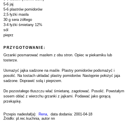
5-6 jaj
5-6 plastrów pomidorów
2,5 łyżki masła
30 g sera żółtego
3-4 łyżki śmietany 12%
sól
pieprz
PRZYGOTOWANIE:
Grzanki posmarować masłem z obu stron. Opiec w piekarniku lub
tosterze.
Usmażyć jajka sadzone na maśle. Plastry pomidorów podsmażyć i
posolić. Na tostach układać plastry pomidorów. Następnie położyć jaja
sadzone. Doprawić solą i pieprzem.
Do pozostałego tłuszczu wlać śmietanę, zagotować. Posolić. Powstałym
sosem oblać z wierzchu grzanki z jajkami. Podawać jako gorącą
przekąskę.
Przepis nadesłał(a):
Rena
, data dodania: 2001-04-18
Źródło: pl.rec.kuchnia, autor nn