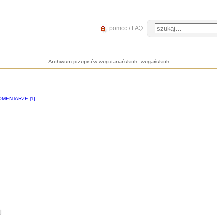
pomoc / FAQ
Archiwum przepisów wegetariańskich i wegańskich
OMENTARZE [1]
j