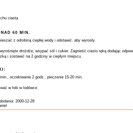
zchu ciasta
NAD 60 MIN.
szać z odrobiną ciepłej wody i odstawić, aby wyrosły.
wyrośnięte drożdże, wsypać sól i cukier. Zagnieść ciasto ręką dodając odpo
zką i zostawić na 2 godziny w ciepłym miejscu.
I:
min., oczekiwanie 2 godz., pieczenie 15-20 min.
ać w folii w lodówce.
 dodania: 2000-12-28
aniel