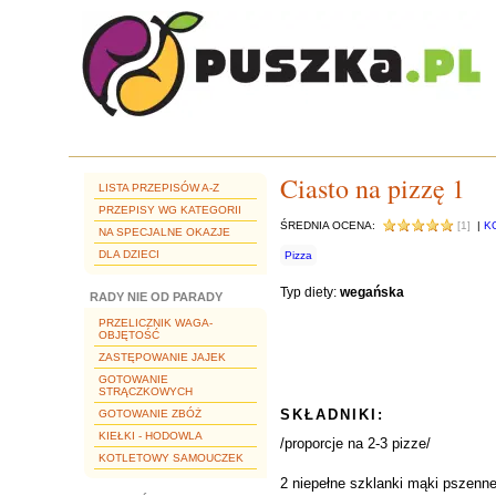
Ciasto na pizzę 1
LISTA PRZEPISÓW A-Z
PRZEPISY WG KATEGORII
ŚREDNIA OCENA:
[1]
|
K
NA SPECJALNE OKAZJE
DLA DZIECI
Pizza
Typ diety:
wegańska
RADY NIE OD PARADY
PRZELICZNIK WAGA-
OBJĘTOŚĆ
ZASTĘPOWANIE JAJEK
GOTOWANIE
STRĄCZKOWYCH
SKŁADNIKI:
GOTOWANIE ZBÓŻ
KIEŁKI - HODOWLA
/proporcje na 2-3 pizze/
KOTLETOWY SAMOUCZEK
2 niepełne szklanki mąki pszenne