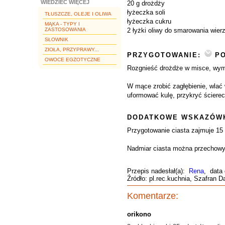
WIEDZIEĆ WIĘCEJ
20 g drożdży
łyżeczka soli
TŁUSZCZE, OLEJE I OLIWA
łyżeczka cukru
MĄKA - TYPY I
ZASTOSOWANIA
2 łyżki oliwy do smarowania wier
SŁOWNIK
ZIOŁA, PRZYPRAWY...
PRZYGOTOWANIE:
PO
OWOCE EGZOTYCZNE
Rozgnieść drożdże w misce, wymie
W mące zrobić zagłębienie, wlać 
uformować kulę, przykryć ścierec
DODATKOWE WSKAZÓWK
Przygotowanie ciasta zajmuje 15 
Nadmiar ciasta można przechowyw
Przepis nadesłał(a):
Rena
, data
Źródło: pl.rec.kuchnia, Szafran D
Komentarze:
orikono