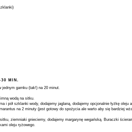
zklanki)
-30 MIN.
 jednym garnku (tak!) na 20 minut.
imną wodą na sitku.
i pół szklanki wody, dodajemy jaglaną, dodajemy opcjonalnie łyżkę oleju ab
rantus na 2 minuty (jest gotowy do spożycia ale warto aby się bardziej wżarł
 sitku, ziemniaki gnieciemy, dodajemy margarynę wegańską. Buraczki ścier
kami oleju ryżowego.