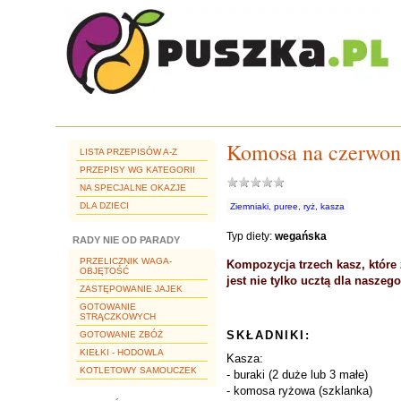
Komosa na czerwo
LISTA PRZEPISÓW A-Z
PRZEPISY WG KATEGORII
NA SPECJALNE OKAZJE
DLA DZIECI
Ziemniaki, puree, ryż, kasza
Typ diety:
wegańska
RADY NIE OD PARADY
PRZELICZNIK WAGA-
Kompozycja trzech kasz, które
OBJĘTOŚĆ
jest nie tylko ucztą dla nasze
ZASTĘPOWANIE JAJEK
GOTOWANIE
STRĄCZKOWYCH
SKŁADNIKI:
GOTOWANIE ZBÓŻ
KIEŁKI - HODOWLA
Kasza:
KOTLETOWY SAMOUCZEK
- buraki (2 duże lub 3 małe)
- komosa ryżowa (szklanka)