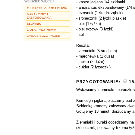
WIEDZIEĆ WIĘCEJ
- kasza jaglana 1/4 szklanki
- amarantus ekspandowany (1/4 s
TŁUSZCZE, OLEJE I OLIWA
- czosnek (1 średni ząbek)
MĄKA - TYPY I
ZASTOSOWANIA
- słonecznik (2 łyżki płaskie)
- olej (1 łyżka)
SŁOWNIK
- olej ryżowy (3 łyżki)
ZIOŁA, PRZYPRAWY...
- sól
OWOCE EGZOTYCZNE
Reszta:
- ziemniaki (5 średnich)
- marchewka (1 duża)
- jabłka (2 duże)
- cukier (2 łyżeczki)
PRZYGOTOWANIE:
15
Wstawiamy ziemniaki i buraczki w
Komosę i jaglaną płuczemy pod z
Szklankę komosy zalewamy dwoma 
Gotujemy 13 minut, dorzucamy ama
Ziemniaki i buraki odcedzamy na
słonecznik, polewamy trzema łyż