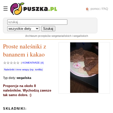
☰
pomoc / FAQ
Archiwum przepisów wegetariańskich i wegańskich
Proste naleśniki z
bananem i kakao
|
KOMENTARZE [4]
Naleśniki i inne wrapy (np. tortilla)
Typ diety:
wegańska
Proporcje na około 8
naleśników. Wychodzą zawsze
tak samo dobre. :)
SKŁADNIKI: