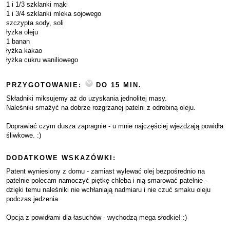
1 i 1/3 szklanki mąki
1 i 3/4 szklanki mleka sojowego
szczypta sody, soli
łyżka oleju
1 banan
łyżka kakao
łyżka cukru waniliowego
PRZYGOTOWANIE:
DO 15 MIN.
Składniki miksujemy aż do uzyskania jednolitej masy.
Naleśniki smażyć na dobrze rozgrzanej patelni z odrobiną oleju.
Doprawiać czym dusza zapragnie - u mnie najczęściej wjeżdżają powidła
śliwkowe. :)
DODATKOWE WSKAZÓWKI:
Patent wyniesiony z domu - zamiast wylewać olej bezpośrednio na
patelnie polecam namoczyć piętkę chleba i nią smarować patelnie -
dzięki temu naleśniki nie wchłaniają nadmiaru i nie czuć smaku oleju
podczas jedzenia.
Opcja z powidłami dla łasuchów - wychodzą mega słodkie! :)