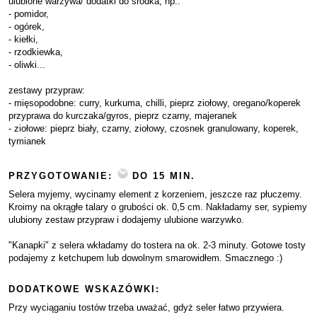
ulubione warzywa/ dodatki do środka, np.:
- pomidor,
- ogórek,
- kiełki,
- rzodkiewka,
- oliwki...
zestawy przypraw:
- mięsopodobne: curry, kurkuma, chilli, pieprz ziołowy, oregano/koperek
przyprawa do kurczaka/gyros, pieprz czarny, majeranek
- ziołowe: pieprz biały, czarny, ziołowy, czosnek granulowany, koperek,
tymianek
PRZYGOTOWANIE:
DO 15 MIN.
Selera myjemy, wycinamy element z korzeniem, jeszcze raz płuczemy.
Kroimy na okrągłe talary o grubości ok. 0,5 cm. Nakładamy ser, sypiemy
ulubiony zestaw przypraw i dodajemy ulubione warzywko.
"Kanapki" z selera wkładamy do tostera na ok. 2-3 minuty. Gotowe tosty
podajemy z ketchupem lub dowolnym smarowidłem. Smacznego :)
DODATKOWE WSKAZÓWKI:
Przy wyciąganiu tostów trzeba uważać, gdyż seler łatwo przywiera.