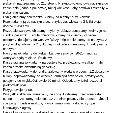
piekarnik nagrzewamy do 210 stopni. Przygotowujemy dwa naczynia do
zapiekania (jedno z pokrywką) takiej wielkości, aby obydwa zmieściły w
piekarniku razem.
Dynię obieramy obieraczką, kroimy na niezbyt duże kawałki.
Przekładamy ją do naczynia bez przykrycia, wlewamy 2 łyżki oleju,
dobrze mieszamy.
Pozostałe warzywa obieramy, myjemy, dobrze osuszamy, kroimy je na
cienkie paseczki. Cebulę obieramy, kroimy na ćwiartki, czosnek
obieramy, dodajemy do warzyw. Wszystkie przekładamy do naczynia z
przykrywką, wlewamy 2 łyżki oleju, dokładnie mieszamy. Przykrywamy
naczynie.
Naczynia wkładamy do piekarnika, pieczemy ok. 20-25 minut aż
warzywa będą miękkie. Studzimy.
Kaszę jaglaną wykładamy na gęste sito, przelewamy wrzątkiem, aby
kasza straciła ewentualną goryczkę.
Kaszę przekładamy do rondla, zalewamy wodą w proporcji 1:2 dodajemy
bulion, doprowadzamy do wrzenia. Zmniejszamy ogień, przykrywany,
gotujemy do miękkości, około 20 minut. Odcedzamy jeżeli pozostał
jakikolwiek płyn.
Przygotowujemy sos:
Wszystkie składniki mieszamy ze sobą. Dodajemy upieczone ząbki
czosnku, rozcieramy dokładnie aż zupełnie połączy się z sosem. Jeżeli
sos po tym będzie miał zbyt gorzki smak można dodać syropu
klonowego/z agawy.
Ciepłą kaszą mieszamy dokładnie z sosem i drobno posiekaną natką