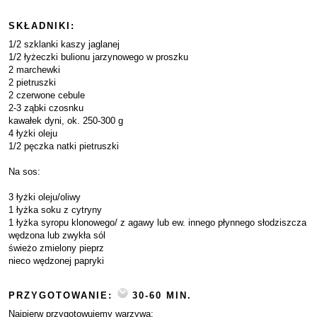
SKŁADNIKI:
1/2 szklanki kaszy jaglanej
1/2 łyżeczki bulionu jarzynowego w proszku
2 marchewki
2 pietruszki
2 czerwone cebule
2-3 ząbki czosnku
kawałek dyni, ok. 250-300 g
4 łyżki oleju
1/2 pęczka natki pietruszki
Na sos:
3 łyżki oleju/oliwy
1 łyżka soku z cytryny
1 łyżka syropu klonowego/ z agawy lub ew. innego płynnego słodziszcza
wędzona lub zwykła sól
świeżo zmielony pieprz
nieco wędzonej papryki
PRZYGOTOWANIE:
30-60 MIN.
Najpierw przygotowujemy warzywa: