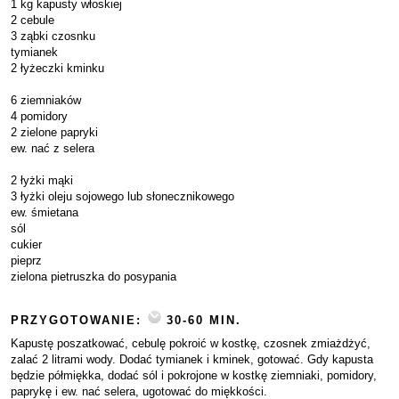
1 kg kapusty włoskiej
2 cebule
3 ząbki czosnku
tymianek
2 łyżeczki kminku
6 ziemniaków
4 pomidory
2 zielone papryki
ew. nać z selera
2 łyżki mąki
3 łyżki oleju sojowego lub słonecznikowego
ew. śmietana
sól
cukier
pieprz
zielona pietruszka do posypania
PRZYGOTOWANIE:
30-60 MIN.
Kapustę poszatkować, cebulę pokroić w kostkę, czosnek zmiażdżyć,
zalać 2 litrami wody. Dodać tymianek i kminek, gotować. Gdy kapusta
będzie półmiękka, dodać sól i pokrojone w kostkę ziemniaki, pomidory,
paprykę i ew. nać selera, ugotować do miękkości.