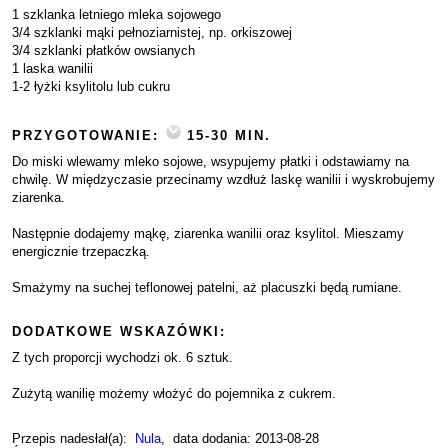
1 szklanka letniego mleka sojowego
3/4 szklanki mąki pełnoziarnistej, np. orkiszowej
3/4 szklanki płatków owsianych
1 laska wanilii
1-2 łyżki ksylitolu lub cukru
PRZYGOTOWANIE:
15-30 MIN.
Do miski wlewamy mleko sojowe, wsypujemy płatki i odstawiamy na
chwilę. W międzyczasie przecinamy wzdłuż laskę wanilii i wyskrobujemy
ziarenka.
Następnie dodajemy mąkę, ziarenka wanilii oraz ksylitol. Mieszamy
energicznie trzepaczką.
Smażymy na suchej teflonowej patelni, aż placuszki będą rumiane.
DODATKOWE WSKAZÓWKI:
Z tych proporcji wychodzi ok. 6 sztuk.
Zużytą wanilię możemy włożyć do pojemnika z cukrem.
Przepis nadesłał(a):
Nula
, data dodania: 2013-08-28