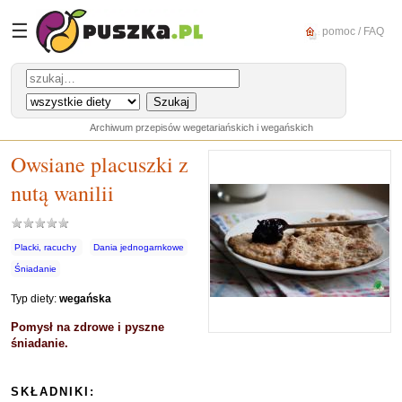
☰
pomoc / FAQ
Archiwum przepisów wegetariańskich i wegańskich
Owsiane placuszki z
nutą wanilii
Placki, racuchy
Dania jednogarnkowe
Śniadanie
Typ diety:
wegańska
Pomysł na zdrowe i pyszne
śniadanie.
SKŁADNIKI: