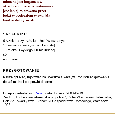
mleczna jest bogatsza w
składniki mineralne, witaminy i
jest lepiej tolerowana przez
ludzi w podeszłym wieku. Ma
bardzo dobry smak.
SKŁADNIKI:
6 łyżek kaszy, ryżu lub płatków owsianych
1 l wywaru z warzyw (bez kapusty)
1 l mleka [zwykłego lub roślinnego]
sól
ew. cukier
PRZYGOTOWANIE:
Kaszę opłukać, ugotować na wywarze z warzyw. Pod koniec gotowania
dodać mleko i podprawić do smaku.
Przepis nadesłał(a):
Rena
, data dodania: 2000-12-19
Źródło: „Kuchnia wegetariańska po polsku”, Zofia Wieczorek-Chełmińska,
Polskie Towarzystwo Ekonomiki Gospodarstwa Domowego, Warszawa
1992