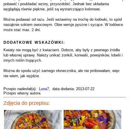
pobawić i poukładać wzory, przyozdobić. Jednak bez układania
wyglądają równie pięknie, jeśli są wystarczająco kolorowe.
Można podawać od razu. Jeśli wstawimy na trochę do lodówki, to spód
nasiąknie sokiem owocowym. Obie wersje pyszne i sycące. W lodówce
może stać max. 2 dni.
DODATKOWE WSKAZÓWKI:
Kwiaty nie mogą być z kwiaciarni. Dobrze, aby były z pewnego źródła
lub własnej uprawy. Należy unikać żonkili, konwalii, powojników, lobelii i
innych roślin trujących.
Można do spodu użyć samego słonecznika, ale nie próbowałam, więc
nie wiem, jak wyjdzie.
Przepis nadesłał(a):
Luna7
, data dodania: 2013-07-22
Przepis własny autora.
Zdjęcia do przepisu: