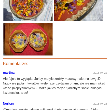
Komentarze:
martina
2013-07-22
Ale fajnie to wygląda! Jakby motyle zrobiły masowy nalot na lawę :D
Nigdy nie jadłam kwiatów, wiele razy czytałam o tym, ale nie mam skąd
wziąć (niepryskanych) ;/ Może jakieś rady? Zjadłabym sobie jakiegoś
kwiateczka, a co!
Nurkan
2013-07-25
@martina: kwiaty jadalne najłatwiej chyba uprawiać samemu ;) Ale