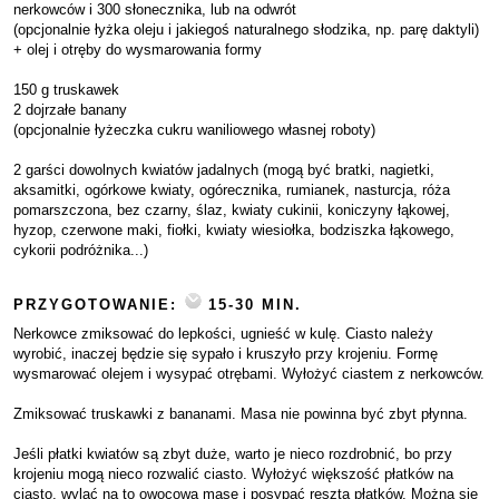
nerkowców i 300 słonecznika, lub na odwrót
(opcjonalnie łyżka oleju i jakiegoś naturalnego słodzika, np. parę daktyli)
+ olej i otręby do wysmarowania formy
150 g truskawek
2 dojrzałe banany
(opcjonalnie łyżeczka cukru waniliowego własnej roboty)
2 garści dowolnych kwiatów jadalnych (mogą być bratki, nagietki,
aksamitki, ogórkowe kwiaty, ogórecznika, rumianek, nasturcja, róża
pomarszczona, bez czarny, ślaz, kwiaty cukinii, koniczyny łąkowej,
hyzop, czerwone maki, fiołki, kwiaty wiesiołka, bodziszka łąkowego,
cykorii podróżnika...)
PRZYGOTOWANIE:
15-30 MIN.
Nerkowce zmiksować do lepkości, ugnieść w kulę. Ciasto należy
wyrobić, inaczej będzie się sypało i kruszyło przy krojeniu. Formę
wysmarować olejem i wysypać otrębami. Wyłożyć ciastem z nerkowców.
Zmiksować truskawki z bananami. Masa nie powinna być zbyt płynna.
Jeśli płatki kwiatów są zbyt duże, warto je nieco rozdrobnić, bo przy
krojeniu mogą nieco rozwalić ciasto. Wyłożyć większość płatków na
ciasto, wylać na to owocową masę i posypać resztą płatków. Można się