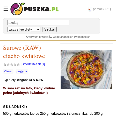
☰
pomoc / FAQ
Archiwum przepisów wegetariańskich i wegańskich
Surowe (RAW)
ciacho kwiatowe
|
KOMENTARZE [3]
Ciasta
przyjęcia
Typ diety:
wegańska & RAW
W sam raz na lato, kiedy kwitnie
pełno jadalnych kwiatków :)
SKŁADNIKI:
500 g nerkowców lub po 250 g nerkowców i słonecznika, lub 200 g