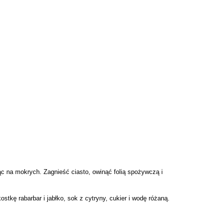
c na mokrych. Zagnieść ciasto, owinąć folią spożywczą i
stkę rabarbar i jabłko, sok z cytryny, cukier i wodę różaną.