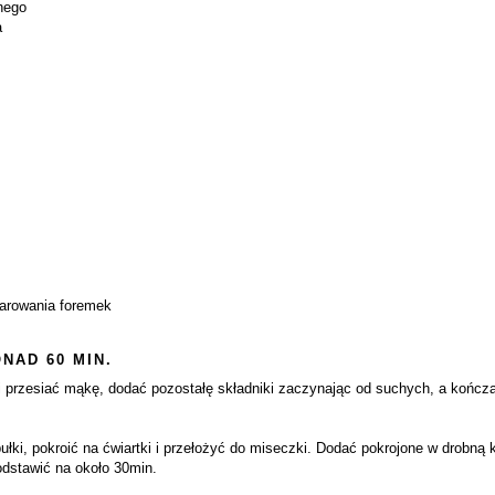
anego
a
marowania foremek
NAD 60 MIN.
 przesiać mąkę, dodać pozostałę składniki zaczynając od suchych, a kończą
ki, pokroić na ćwiartki i przełożyć do miseczki. Dodać pokrojone w drobną ko
odstawić na około 30min.