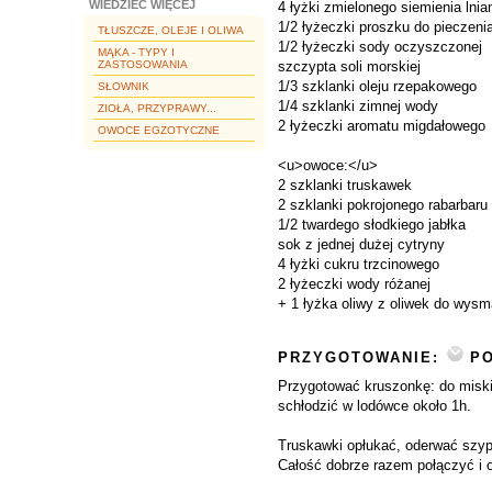
WIEDZIEĆ WIĘCEJ
4 łyżki zmielonego siemienia lni
1/2 łyżeczki proszku do pieczeni
TŁUSZCZE, OLEJE I OLIWA
1/2 łyżeczki sody oczyszczonej
MĄKA - TYPY I
ZASTOSOWANIA
szczypta soli morskiej
1/3 szklanki oleju rzepakowego
SŁOWNIK
1/4 szklanki zimnej wody
ZIOŁA, PRZYPRAWY...
2 łyżeczki aromatu migdałowego
OWOCE EGZOTYCZNE
<u>owoce:</u>
2 szklanki truskawek
2 szklanki pokrojonego rabarbaru
1/2 twardego słodkiego jabłka
sok z jednej dużej cytryny
4 łyżki cukru trzcinowego
2 łyżeczki wody różanej
+ 1 łyżka oliwy z oliwek do wys
PRZYGOTOWANIE:
PO
Przygotować kruszonkę: do miski
schłodzić w lodówce około 1h.
Truskawki opłukać, oderwać szypuł
Całość dobrze razem połączyć i 