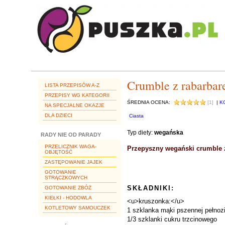
Crumble z rabarbar
LISTA PRZEPISÓW A-Z
PRZEPISY WG KATEGORII
ŚREDNIA OCENA:
[1]
|
K
NA SPECJALNE OKAZJE
DLA DZIECI
Ciasta
Typ diety:
wegańska
RADY NIE OD PARADY
PRZELICZNIK WAGA-
Przepyszny wegański crumble z
OBJĘTOŚĆ
ZASTĘPOWANIE JAJEK
GOTOWANIE
STRĄCZKOWYCH
SKŁADNIKI:
GOTOWANIE ZBÓŻ
KIEŁKI - HODOWLA
<u>kruszonka:</u>
KOTLETOWY SAMOUCZEK
1 szklanka mąki pszennej pełnozi
1/3 szklanki cukru trzcinowego