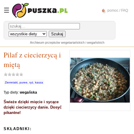
☰
pomoc / FAQ
Archiwum przepisów wegetariańskich i wegańskich
Pilaf z ciecierzycą i
miętą
Ziemniaki, puree, ryż, kasza
Typ diety:
wegańska
Świeże dzięki mięcie i sycące
dzięki ciecierzycy danie. Dosyć
pikantne!
SKŁADNIKI: