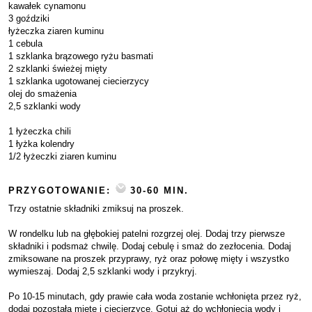
kawałek cynamonu
3 goździki
łyżeczka ziaren kuminu
1 cebula
1 szklanka brązowego ryżu basmati
2 szklanki świeżej mięty
1 szklanka ugotowanej ciecierzycy
olej do smażenia
2,5 szklanki wody
1 łyżeczka chili
1 łyżka kolendry
1/2 łyżeczki ziaren kuminu
PRZYGOTOWANIE:
30-60 MIN.
Trzy ostatnie składniki zmiksuj na proszek.
W rondelku lub na głębokiej patelni rozgrzej olej. Dodaj trzy pierwsze
składniki i podsmaż chwilę. Dodaj cebulę i smaż do zezłocenia. Dodaj
zmiksowane na proszek przyprawy, ryż oraz połowę mięty i wszystko
wymieszaj. Dodaj 2,5 szklanki wody i przykryj.
Po 10-15 minutach, gdy prawie cała woda zostanie wchłonięta przez ryż,
dodaj pozostałą miętę i ciecierzycę. Gotuj aż do wchłonięcia wody i