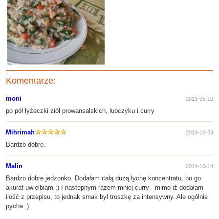
Komentarze:
moni
2013-05-10
po pół łyżeczki ziół prowansalskich, lubczyku i curry
Mihrimah
2013-10-24
Bardzo dobre.
Malin
2014-10-14
Bardzo dobre jedzonko. Dodałam całą dużą łychę koncentratu, bo go
akurat uwielbiam ;) I następnym razem mniej curry - mimo iż dodałam
ilość z przepisu, to jednak smak był troszkę za intensywny. Ale ogólnie
pycha :)