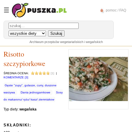
☰
pomoc / FAQ
Archiwum przepisów wegetariańskich i wegańskich
Risotto
szczypiorkowe
ŚREDNIA OCENA:
[1]
|
KOMENTARZE [3]
Gęste "zupy", gulasze, curry, duszone
warzywa
Dania jednogarnkowe
Sosy
do makaronu/ ryżu/ kasz/ ziemniakow
Typ diety:
wegańska
SKŁADNIKI: