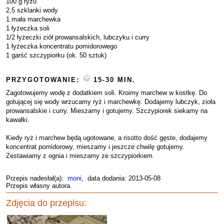
100 g ryżu
2,5 szklanki wody
1 mała marchewka
1 łyżeczka soli
1/2 łyżeczki ziół prowansalskich, lubczyku i curry
1 łyżeczka koncentratu pomidorowego
1 garść szczypiorku (ok. 50 sztuk)
PRZYGOTOWANIE:
15-30 MIN.
Zagotowujemy wodę z dodatkiem soli. Kroimy marchew w kostkę. Do
gotującej się wody wrzucamy ryż i marchewkę. Dodajemy lubczyk, zioła
prowansalskie i curry. Mieszamy i gotujemy. Szczypiorek siekamy na
kawałki.
Kiedy ryż i marchew będą ugotowane, a risotto dość gęste, dodajemy
koncentrat pomidorowy, mieszamy i jeszcze chwilę gotujemy.
Zestawiamy z ognia i mieszamy ze szczypiorkiem.
Przepis nadesłał(a):
moni
, data dodania: 2013-05-08
Przepis własny autora.
Zdjęcia do przepisu: