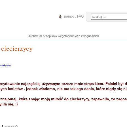
pomoc / FAQ
Archiwum przepisów wegetariańskich i wegańskich
 ciecierzycy
garnkowe
decydowanie najczęściej używanym przeze mnie strączkiem. Falafel był 
h kotletów - jednak wiadomo, nie ma takiego dania, które nigdy się ni
 znajomej, która znając moją miłość do ciecierzycy, zapewniła, że zag
iła się. :)
b 1 puszka)