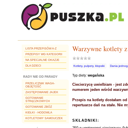
Warzywne kotlety z
LISTA PRZEPISÓW A-Z
PRZEPISY WG KATEGORII
NA SPECJALNE OKAZJE
DLA DZIECI
Kotlety, pulpety, klopsiki
Dania jedno
Typ diety:
wegańska
RADY NIE OD PARADY
PRZELICZNIK WAGA-
Ciecierzycę uwielbiam - jest z
OBJĘTOŚĆ
numerem jeden wśród warzywnyc
ZASTĘPOWANIE JAJEK
GOTOWANIE
Przepis na kotlety dostałam od
STRĄCZKOWYCH
repertuarze dań na stałe. Nie myl
GOTOWANIE ZBÓŻ
KIEŁKI - HODOWLA
KOTLETOWY SAMOUCZEK
SKŁADNIKI:
250 g ugotowanej ciecierzycy (lu