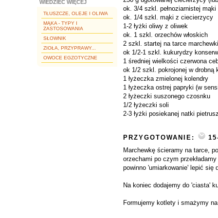
WIEDZIEĆ WIĘCEJ
ok. 3/4 szkl. pełnoziarnistej mąk
TŁUSZCZE, OLEJE I OLIWA
ok. 1/4 szkl. mąki z ciecierzycy
MĄKA - TYPY I
1-2 łyżki oliwy z oliwek
ZASTOSOWANIA
ok. 1 szkl. orzechów włoskich
SŁOWNIK
2 szkl. startej na tarce marchewk
ZIOŁA, PRZYPRAWY...
ok 1/2-1 szkl. kukurydzy konser
OWOCE EGZOTYCZNE
1 średniej wielkości czerwona ce
ok 1/2 szkl. pokrojonej w drobną
1 łyżeczka zmielonej kolendry
1 łyżeczka ostrej papryki (w sens
2 łyżeczki suszonego czosnku
1/2 łyżeczki soli
2-3 łyżki posiekanej natki pietrus
PRZYGOTOWANIE:
15
Marchewkę ścieramy na tarce, po
orzechami po czym przekładamy d
powinno 'umiarkowanie' lepić się
Na koniec dodajemy do 'ciasta' 
Formujemy kotlety i smażymy na p