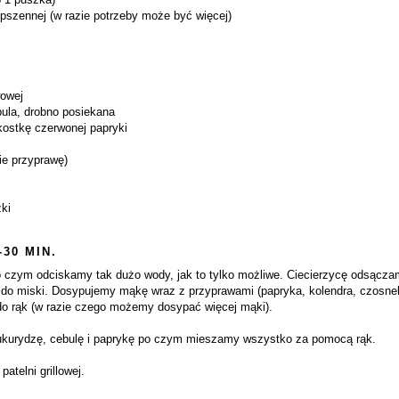
i pszennej (w razie potrzeby może być więcej)
i
wowej
bula, drobno posiekana
 kostkę czerwonej papryki
ie przyprawę)
zki
-30 MIN.
 czym odciskamy tak dużo wody, jak to tylko możliwe. Ciecierzycę odsączam
o miski. Dosypujemy mąkę wraz z przyprawami (papryka, kolendra, czosnek u 
 do rąk (w razie czego możemy dosypać więcej mąki).
kukurydzę, cebulę i paprykę po czym mieszamy wszystko za pomocą rąk.
atelni grillowej.