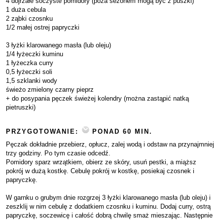
4 dojrzałe soczyste pomidory (poza sezonem mogą być z puszki)
1 duża cebula
2 ząbki czosnku
1/2 małej ostrej papryczki
3 łyżki klarowanego masła (lub oleju)
1/4 łyżeczki kuminu
1 łyżeczka curry
0,5 łyżeczki soli
1,5 szklanki wody
świeżo zmielony czarny pieprz
+ do posypania pęczek świeżej kolendry (można zastąpić natką
pietruszki)
PRZYGOTOWANIE:
PONAD 60 MIN.
Pęczak dokładnie przebierz, opłucz, zalej wodą i odstaw na przynajmniej
trzy godziny. Po tym czasie odcedź.
Pomidory sparz wrzątkiem, obierz ze skóry, usuń pestki, a miąższ
pokrój w dużą kostkę. Cebulę pokrój w kostkę, posiekaj czosnek i
papryczkę.
W garnku o grubym dnie rozgrzej 3 łyżki klarowanego masła (lub oleju) i
zeszklij w nim cebulę z dodatkiem czosnku i kuminu. Dodaj curry, ostrą
papryczkę, soczewicę i całość dobrą chwilę smaż mieszając. Następnie