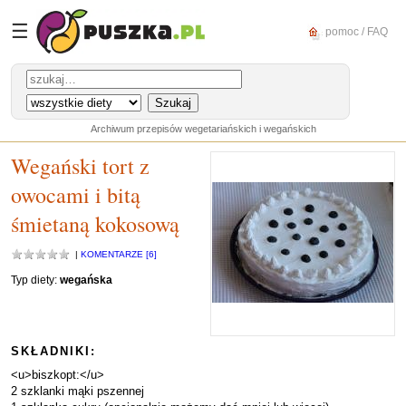
☰
pomoc / FAQ
Archiwum przepisów wegetariańskich i wegańskich
Wegański tort z
owocami i bitą
śmietaną kokosową
|
KOMENTARZE [6]
Typ diety:
wegańska
SKŁADNIKI:
<u>biszkopt:</u>
2 szklanki mąki pszennej