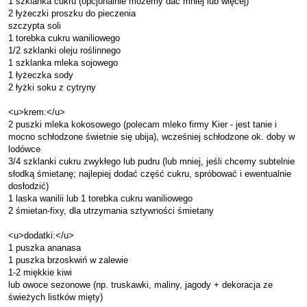
1 szklanka cukru (opcjonalnie możemy dać mniej lub więcej)
2 łyżeczki proszku do pieczenia
szczypta soli
1 torebka cukru waniliowego
1/2 szklanki oleju roślinnego
1 szklanka mleka sojowego
1 łyżeczka sody
2 łyżki soku z cytryny
<u>krem:</u>
2 puszki mleka kokosowego (polecam mleko firmy Kier - jest tanie i
mocno schłodzone świetnie się ubija), wcześniej schłodzone ok. doby w
lodówce
3/4 szklanki cukru zwykłego lub pudru (lub mniej, jeśli chcemy subtelnie
słodką śmietanę; najlepiej dodać część cukru, spróbować i ewentualnie
dosłodzić)
1 laska wanilii lub 1 torebka cukru waniliowego
2 śmietan-fixy, dla utrzymania sztywności śmietany
<u>dodatki:</u>
1 puszka ananasa
1 puszka brzoskwiń w zalewie
1-2 miękkie kiwi
lub owoce sezonowe (np. truskawki, maliny, jagody + dekoracja ze
świeżych listków mięty)