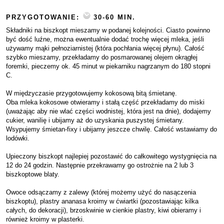
PRZYGOTOWANIE:
30-60 MIN.
Składniki na biszkopt mieszamy w podanej kolejności. Ciasto powinno
być dość luźne, można ewentualnie dodać trochę więcej mleka, jeśli
używamy mąki pełnoziarnistej (która pochłania więcej płynu). Całość
szybko mieszamy, przekładamy do posmarowanej olejem okrągłej
foremki, pieczemy ok. 45 minut w piekarniku nagrzanym do 180 stopni
C.
W międzyczasie przygotowujemy kokosową bitą śmietanę.
Oba mleka kokosowe otwieramy i stałą część przekładamy do miski
(uważając aby nie wlać części wodnistej, która jest na dnie), dodajemy
cukier, wanilię i ubijamy aż do uzyskania puszystej śmietany.
Wsypujemy śmietan-fixy i ubijamy jeszcze chwilę. Całość wstawiamy do
lodówki.
Upieczony biszkopt najlepiej pozostawić do całkowitego wystygnięcia na
12 do 24 godzin. Następnie przekrawamy go ostrożnie na 2 lub 3
biszkoptowe blaty.
Owoce odsączamy z zalewy (której możemy użyć do nasączenia
biszkoptu), plastry ananasa kroimy w ćwiartki (pozostawiając kilka
całych, do dekoracji), brzoskwinie w cienkie plastry, kiwi obieramy i
również kroimy w plasterki.