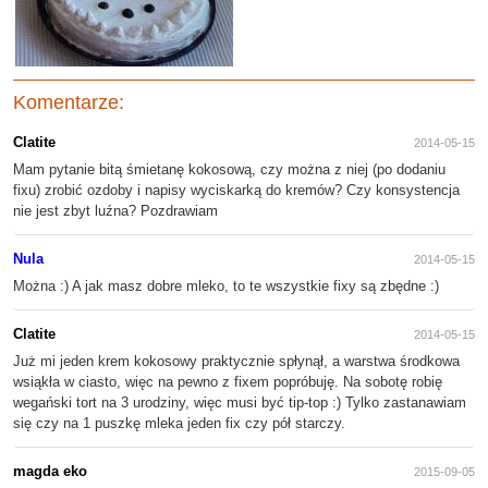
Komentarze:
Clatite
2014-05-15
Mam pytanie bitą śmietanę kokosową, czy można z niej (po dodaniu
fixu) zrobić ozdoby i napisy wyciskarką do kremów? Czy konsystencja
nie jest zbyt luźna? Pozdrawiam
Nula
2014-05-15
Można :) A jak masz dobre mleko, to te wszystkie fixy są zbędne :)
Clatite
2014-05-15
Już mi jeden krem kokosowy praktycznie spłynął, a warstwa środkowa
wsiąkła w ciasto, więc na pewno z fixem popróbuję. Na sobotę robię
wegański tort na 3 urodziny, więc musi być tip-top :) Tylko zastanawiam
się czy na 1 puszkę mleka jeden fix czy pół starczy.
magda eko
2015-09-05