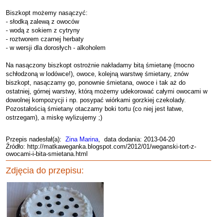
Biszkopt możemy nasączyć:
- słodką zalewą z owoców
- wodą z sokiem z cytryny
- roztworem czarnej herbaty
- w wersji dla dorosłych - alkoholem
Na nasączony biszkopt ostrożnie nakładamy bitą śmietanę (mocno
schłodzoną w lodówce!), owoce, kolejną warstwę śmietany, znów
biszkopt, nasączamy go, ponownie śmietana, owoce i tak aż do
ostatniej, górnej warstwy, którą możemy udekorować całymi owocami w
dowolnej kompozycji i np. posypać wiórkami gorzkiej czekolady.
Pozostałością śmietany otaczamy boki tortu (co niej jest łatwe,
ostrzegam), a miskę wylizujemy ;)
Przepis nadesłał(a):
Zina Marina
, data dodania: 2013-04-20
Źródło: http://matkaweganka.blogspot.com/2012/01/weganski-tort-z-
owocami-i-bita-smietana.html
Zdjęcia do przepisu: