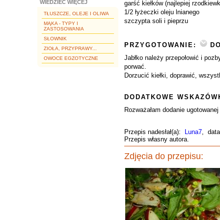
WIEDZIEĆ WIĘCEJ
garść kiełków (najlepiej rzodkiewk
1/2 łyżeczki oleju lnianego
TŁUSZCZE, OLEJE I OLIWA
szczypta soli i pieprzu
MĄKA - TYPY I
ZASTOSOWANIA
SŁOWNIK
PRZYGOTOWANIE:
DO
ZIOŁA, PRZYPRAWY...
Jabłko należy przepołowić i pozby
OWOCE EGZOTYCZNE
porwać.
Dorzucić kiełki, doprawić, wszys
DODATKOWE WSKAZÓWK
Rozważałam dodanie ugotowanej jag
Przepis nadesłał(a):
Luna7
, data
Przepis własny autora.
Zdjęcia do przepisu: