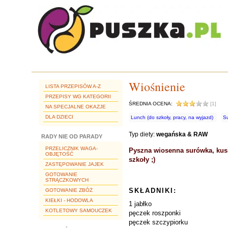
Wiośnienie
LISTA PRZEPISÓW A-Z
PRZEPISY WG KATEGORII
ŚREDNIA OCENA:
[1]
NA SPECJALNE OKAZJE
DLA DZIECI
Lunch (do szkoły, pracy, na wyjazd)
S
Typ diety:
wegańska & RAW
RADY NIE OD PARADY
PRZELICZNIK WAGA-
Pyszna wiosenna surówka, kusi
OBJĘTOŚĆ
szkoły ;)
ZASTĘPOWANIE JAJEK
GOTOWANIE
STRĄCZKOWYCH
SKŁADNIKI:
GOTOWANIE ZBÓŻ
KIEŁKI - HODOWLA
1 jabłko
KOTLETOWY SAMOUCZEK
pęczek roszponki
pęczek szczypiorku