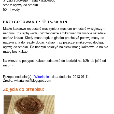
3 łyżki surowego masła kakaowego
słód z agawy do smaku
50 ml wody
PRZYGOTOWANIE:
15-30 MIN.
Masło kakaowe rozpuścić (naczynie z masłem umieścić w większym
naczyniu z ciepłą wodą). W blenderze zmiksować wszystkie składniki
oprócz kakao. Kiedy masa będzie gładka przełożyć połowę masy do
naczynia, a do reszty dodać kakao i raz jeszcze zmiksować dodając
agawę do smaku. Do naczyń nałożyć najpierw masę kakaową, a na nią
masę bez kakao.
Na wierzchu posypać kakao i odstawić do lodówki na 1/2h lub jeść od
razu :)
Przepis nadesłał(a):
Witarianie
, data dodania: 2013-01-11
Źródło: witarianie@blogspot.com
Zdjęcia do przepisu: