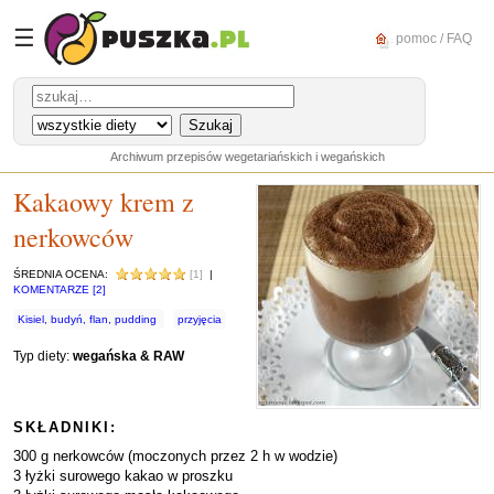
☰
pomoc / FAQ
Archiwum przepisów wegetariańskich i wegańskich
Kakaowy krem z
nerkowców
ŚREDNIA OCENA:
[1]
|
KOMENTARZE [2]
Kisiel, budyń, flan, pudding
przyjęcia
Typ diety:
wegańska & RAW
SKŁADNIKI:
300 g nerkowców (moczonych przez 2 h w wodzie)
3 łyżki surowego kakao w proszku