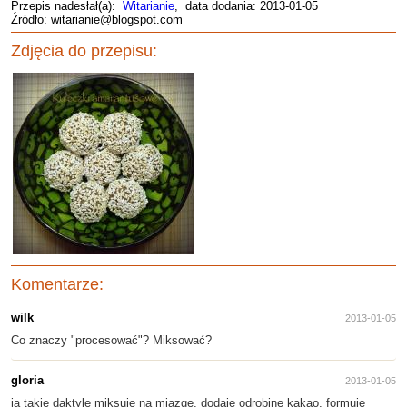
Przepis nadesłał(a):
Witarianie
, data dodania: 2013-01-05
Źródło: witarianie@blogspot.com
Zdjęcia do przepisu:
Komentarze:
wilk
2013-01-05
Co znaczy "procesować"? Miksować?
gloria
2013-01-05
ja takie daktyle miksuję na miazgę, dodaję odrobinę kakao, formuję