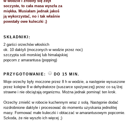
w wodzie i zrobiły się zbyt
soczyste, to cała masa wyszła za
miękka. Musiałam jednak jakoś
ją wykorzystać, no i tak właśnie
powstały owe kuleczki ;)
SKŁADNIKI:
2 garści orzechów włoskich
ok. 10 daktyli (moczonych w wodzie przez noc)
szczypta soli morskiej lub himalajskiej
popcorn z amarantusa (popping)
PRZYGOTOWANIE:
DO 15 MIN.
Moje orzechy były moczone przez 8 h w wodzie, a następnie wysuszone
przez kolejne 8 w dehydratorze (suszarce spożywczej) przez co są lżej
strawne i nie obciążają organizmu. Można jednak pominąć ten krok.
Orzechy zmielić w robocie kuchennym wraz z solą. Następnie dodać
rozdrobnione daktyle i procesować do momentu uzyskania jednolitej
masy. Formować małe kuleczki i obtaczać w amarantusowym popcornie.
Szkoda, że nie wyszło ich więcej ;)