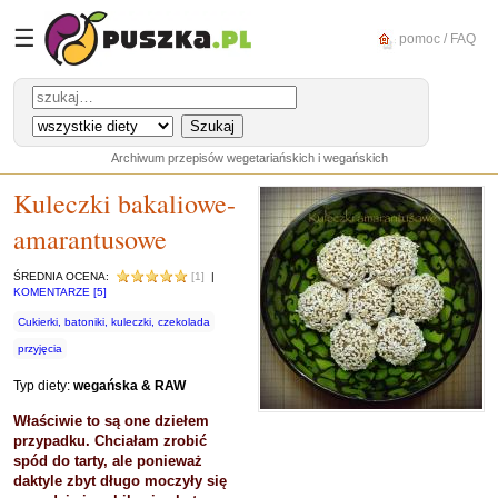
☰
pomoc / FAQ
Archiwum przepisów wegetariańskich i wegańskich
Kuleczki bakaliowe-
amarantusowe
ŚREDNIA OCENA:
[1]
|
KOMENTARZE [5]
Cukierki, batoniki, kuleczki, czekolada
przyjęcia
Typ diety:
wegańska & RAW
Właściwie to są one dziełem
przypadku. Chciałam zrobić
spód do tarty, ale ponieważ
daktyle zbyt długo moczyły się