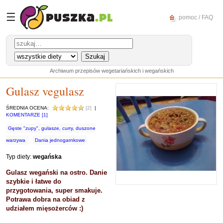
☰
pomoc / FAQ
Archiwum przepisów wegetariańskich i wegańskich
Gulasz vegulasz
ŚREDNIA OCENA:
[2]
|
KOMENTARZE [1]
Gęste "zupy", gulasze, curry, duszone
warzywa
Dania jednogarnkowe
Typ diety:
wegańska
Gulasz wegański na ostro. Danie
szybkie i łatwe do
przygotowania, super smakuje.
Potrawa dobra na obiad z
udziałem mięsożerców :)