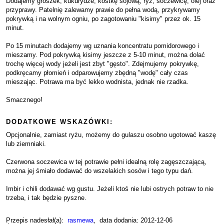
Dodajemy groszek, kukurydze, kostkę sojową, ryż, soczewicę, olej oraz
przyprawy. Patelnię zalewamy prawie do pełna wodą, przykrywamy
pokrywką i na wolnym ogniu, po zagotowaniu "kisimy" przez ok. 15
minut.
Po 15 minutach dodajemy wg uznania koncentratu pomidorowego i
mieszamy. Pod pokrywką kisimy jeszcze z 5-10 minut, można dolać
trochę więcej wody jeżeli jest zbyt "gęsto". Zdejmujemy pokrywkę,
podkręcamy płomień i odparowujemy zbędną "wodę" cały czas
mieszając. Potrawa ma być lekko wodnista, jednak nie rzadka.
Smacznego!
DODATKOWE WSKAZÓWKI:
Opcjonalnie, zamiast ryżu, możemy do gulaszu osobno ugotować kaszę
lub ziemniaki.
Czerwona soczewica w tej potrawie pełni idealną rolę zagęszczającą,
można jej śmiało dodawać do wszelakich sosów i tego typu dań.
Imbir i chili dodawać wg gustu. Jeżeli ktoś nie lubi ostrych potraw to nie
trzeba, i tak będzie pyszne.
Przepis nadesłał(a):
rasmewa
, data dodania: 2012-12-06