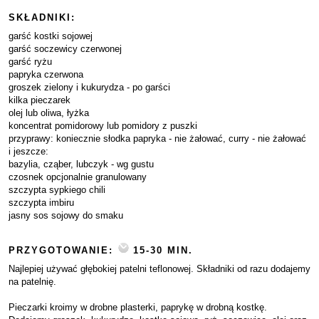
SKŁADNIKI:
garść kostki sojowej
garść soczewicy czerwonej
garść ryżu
papryka czerwona
groszek zielony i kukurydza - po garści
kilka pieczarek
olej lub oliwa, łyżka
koncentrat pomidorowy lub pomidory z puszki
przyprawy: koniecznie słodka papryka - nie żałować, curry - nie żałować
i jeszcze:
bazylia, cząber, lubczyk - wg gustu
czosnek opcjonalnie granulowany
szczypta sypkiego chili
szczypta imbiru
jasny sos sojowy do smaku
PRZYGOTOWANIE:
15-30 MIN.
Najlepiej używać głębokiej patelni teflonowej. Składniki od razu dodajemy
na patelnię.
Pieczarki kroimy w drobne plasterki, paprykę w drobną kostkę.