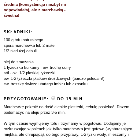
średnia (konsystencja niezbyt mi
odpowiadała), ale z marchewką -
świetna!
SKŁADNIKI:
100 g tofu naturalnego
spora marchewka lub 2 małe
1/2 niedużej cebuli
olej do smażenia
1 łyżeczka kurkumy i ew. trochę curry
sól - ok. 1/2 płaskiej łyżeczki
ew. 1-2 łyżeczki płatków drożdżowych (bardzo polecam!)
ew. troszkę świeżo utartego imbiru lub czosnku
PRZYGOTOWANIE:
DO 15 MIN.
Marchewkę pokroić na dość cienkie plasterki, cebulę posiekać. Razem
podsmażyć na oleju przez 3-5 min.
W tym czasie wyjmujemy tofu i trzymamy w pogotowiu. Dodajemy je
rozkruszając w palcach jak tylko marchewka jest gotowa (wystarczająco
miękka, ale chrupiąca), do tego przyprawy, 1-2 łyżki wody, mieszamy i