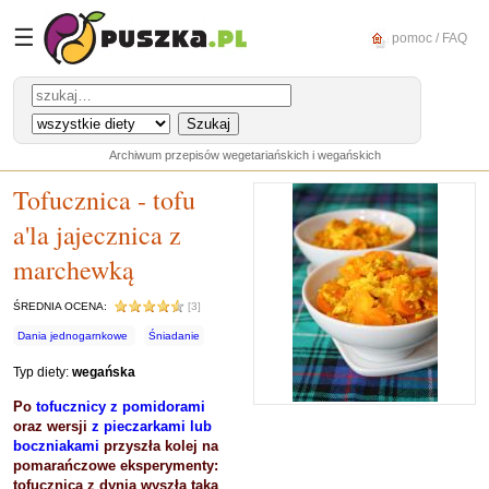
☰
pomoc / FAQ
Archiwum przepisów wegetariańskich i wegańskich
Tofucznica - tofu
a'la jajecznica z
marchewką
ŚREDNIA OCENA:
[3]
Dania jednogarnkowe
Śniadanie
Typ diety:
wegańska
Po
tofucznicy z pomidorami
oraz wersji
z pieczarkami lub
boczniakami
przyszła kolej na
pomarańczowe eksperymenty:
tofucznica z dynią wyszła taka