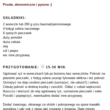
Proste, ekonomiczne i pyszne :)
SKŁADNIKI:
2 woreczki lub 200 g ryżu basmati/jaśminowego
4 łodygi selera naciowego
6 sporych pieczarek
duży pomidor
duża cebula
olej
sól i pieprz
ew. inne przyprawy
PRZYGOTOWANIE:
15-30 MIN.
Ugotować ryż w woreczkach lub po bożemu bez woreczków. Pokroić na
plasterki pieczarki, z łodyg selera usunąć łykowate włókna i też pokroić.
Usmażyć na oleju osobno pieczarki (usmażyć, nie udusić!) i selera.
Cebulę pokroić w drobną kostkę i zeszklić. Odlać z cebuli większość
tłuszczu i dorzucić do niej ugotowany ryż, usmażone pieczarki i seler.
Posolić i popieprzyć, ewentualnie dodać inne przyprawy.
Dodać świeżego, obranego ze skórki i pokrojonego na spore kawałki
pomidora i cały sok z niego jaki zostanie z krojenia. Dwie minuty