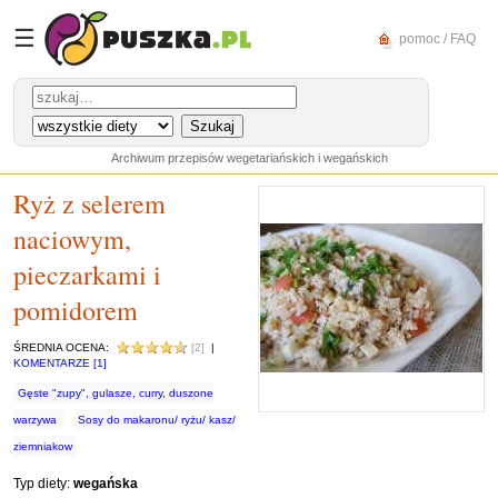
☰
pomoc / FAQ
Archiwum przepisów wegetariańskich i wegańskich
Ryż z selerem
naciowym,
pieczarkami i
pomidorem
ŚREDNIA OCENA:
[2]
|
KOMENTARZE [1]
Gęste "zupy", gulasze, curry, duszone
warzywa
Sosy do makaronu/ ryżu/ kasz/
ziemniakow
Typ diety:
wegańska