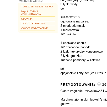
WIEDZIEĆ WIĘCEJ
3 łyżki wody
TŁUSZCZE, OLEJE I OLIWA
sól
MĄKA - TYPY I
ZASTOSOWANIA
<u>farsz:</u>
SŁOWNIK
ugotowane na parze:
ZIOŁA, PRZYPRAWY...
2 młode ziemniaki
OWOCE EGZOTYCZNE
1 marchewka
1/2 brokuła
1 czerwona cebula
1/2 czerwonej papryki
2 łyżki kukurydzy konserwowej
2 łyżki groszku
suszone pomidory w zalewie
sól
opcjonalnie żółty ser, jeśli ktoś 
PRZYGOTOWANIE:
30
Ciasto zagnieść, rozwałkować i w
Marchew, ziemniaki i brokuł "zmi
gotowe...