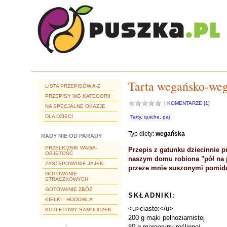
Tarta wegańsko-weg
LISTA PRZEPISÓW A-Z
PRZEPISY WG KATEGORII
|
KOMENTARZE [1]
NA SPECJALNE OKAZJE
DLA DZIECI
Tarty, quiche, paj
Typ diety:
wegańska
RADY NIE OD PARADY
PRZELICZNIK WAGA-
Przepis z gatunku dziecinnie pr
OBJĘTOŚĆ
naszym domu robiona "pół na p
ZASTĘPOWANIE JAJEK
przeze mnie suszonymi pomid
GOTOWANIE
STRĄCZKOWYCH
GOTOWANIE ZBÓŻ
SKŁADNIKI:
KIEŁKI - HODOWLA
<u>ciasto:</u>
KOTLETOWY SAMOUCZEK
200 g mąki pełnoziarnistej
80 g margaryny roślinnej