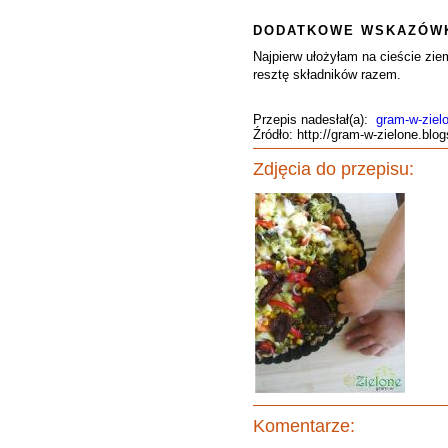
DODATKOWE WSKAZÓWK
Najpierw ułożyłam na cieście zi
resztę składników razem.
Przepis nadesłał(a):
gram-w-ziel
Źródło: http://gram-w-zielone.bl
Zdjęcia do przepisu:
Komentarze: