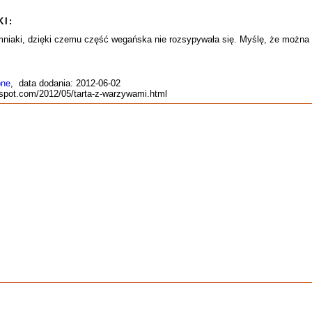
I:
emniaki, dzięki czemu część wegańska nie rozsypywała się. Myślę, że można 
one
, data dodania: 2012-06-02
ogspot.com/2012/05/tarta-z-warzywami.html