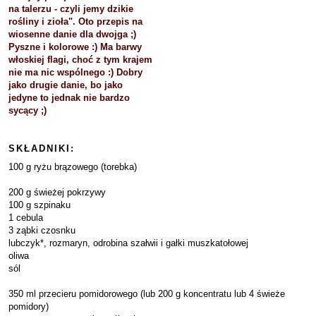
na talerzu - czyli jemy dzikie
rośliny i zioła". Oto przepis na
wiosenne danie dla dwojga ;)
Pyszne i kolorowe :) Ma barwy
włoskiej flagi, choć z tym krajem
nie ma nic wspólnego :) Dobry
jako drugie danie, bo jako
jedyne to jednak nie bardzo
sycący ;)
SKŁADNIKI:
100 g ryżu brązowego (torebka)
200 g świeżej pokrzywy
100 g szpinaku
1 cebula
3 ząbki czosnku
lubczyk*, rozmaryn, odrobina szałwii i gałki muszkatołowej
oliwa
sól
350 ml przecieru pomidorowego (lub 200 g koncentratu lub 4 świeże
pomidory)