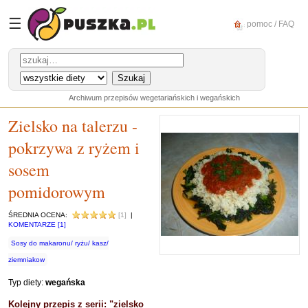
☰
pomoc / FAQ
Archiwum przepisów wegetariańskich i wegańskich
Zielsko na talerzu -
pokrzywa z ryżem i
sosem
pomidorowym
ŚREDNIA OCENA:
[1]
|
KOMENTARZE [1]
Sosy do makaronu/ ryżu/ kasz/
ziemniakow
Typ diety:
wegańska
Kolejny przepis z serii: "zielsko