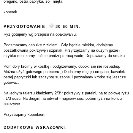
oregano, ostra papryka, sól, mięta
koperek
PRZYGOTOWANIE:
30-60 MIN.
Ryż gotujemy wg przepisu na opakowaniu.
Podsmażamy cebulkę z ziołami. Gdy będzie miękka, dodajemy
poszatkowaną pokrzywę i szpinak. Przyrządzamy na dużym gazie i
szybko mieszamy - liście prędzej stracą wodę. Doprawiamy do smaku.
Pomidory kroimy w kostkę i podgrzewamy, dopóki się nie rozpadną.
Można użyć gotowego przecieru ;) Dodajemy miętę i oregano, kawałek
ostrej papryczki lub szczyptę suszonej i pozwalamy krótko się jeszcze
gotować.
Na jednym talerzu kładziemy 2/3** pokrzywy z patelni, na to połowę ryżu
i 1/3 sosu. Na drugim na odwrót - najpierw sos, potem ryż i na końcu
pokrzywę.
Przystrajamy koperkiem.
DODATKOWE WSKAZÓWKI: