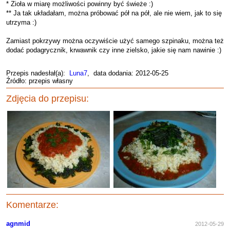
* Zioła w miarę możliwości powinny być świeże :)
** Ja tak układałam, można próbować pół na pół, ale nie wiem, jak to się
utrzyma :)
Zamiast pokrzywy można oczywiście użyć samego szpinaku, można też
dodać podagrycznik, krwawnik czy inne zielsko, jakie się nam nawinie :)
Przepis nadesłał(a):
Luna7
, data dodania: 2012-05-25
Źródło: przepis własny
Zdjęcia do przepisu:
Komentarze:
agnmid
2012-05-29