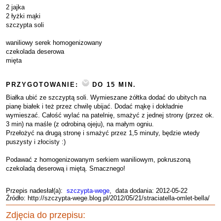
2 jajka
2 łyżki mąki
szczypta soli
waniliowy serek homogenizowany
czekolada deserowa
mięta
PRZYGOTOWANIE:
DO 15 MIN.
Białka ubić ze szczyptą soli. Wymieszane żółtka dodać do ubitych na
pianę białek i też przez chwilę ubijać. Dodać mąkę i dokładnie
wymieszać. Całość wylać na patelnię, smażyć z jednej strony (przez ok.
3 min) na maśle (z odrobiną ojeju), na małym ogniu.
Przełożyć na drugą stronę i smażyć przez 1,5 minuty, będzie wtedy
puszysty i złocisty :)
Podawać z homogenizowanym serkiem waniliowym, pokruszoną
czekoladą deserową i miętą. Smacznego!
Przepis nadesłał(a):
szczypta-wege
, data dodania: 2012-05-22
Źródło: http://szczypta-wege.blog.pl/2012/05/21/straciatella-omlet-bella/
Zdjęcia do przepisu: