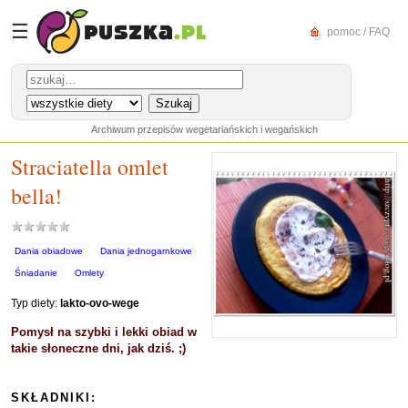
☰
pomoc / FAQ
Archiwum przepisów wegetariańskich i wegańskich
Straciatella omlet
bella!
Dania obiadowe
Dania jednogarnkowe
Śniadanie
Omlety
Typ diety:
lakto-ovo-wege
Pomysł na szybki i lekki obiad w
takie słoneczne dni, jak dziś. ;)
SKŁADNIKI: