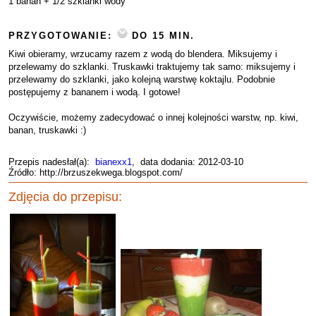
1 banan + 1/2 szklanki wody
PRZYGOTOWANIE:
DO 15 MIN.
Kiwi obieramy, wrzucamy razem z wodą do blendera. Miksujemy i
przelewamy do szklanki. Truskawki traktujemy tak samo: miksujemy i
przelewamy do szklanki, jako kolejną warstwę koktajlu. Podobnie
postępujemy z bananem i wodą. I gotowe!
Oczywiście, możemy zadecydować o innej kolejności warstw, np. kiwi,
banan, truskawki :)
Przepis nadesłał(a):
bianexx1
, data dodania: 2012-03-10
Źródło: http://brzuszekwega.blogspot.com/
Zdjęcia do przepisu: