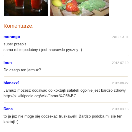
Komentarze:
morango
2012-03-11
super przepis
sama robie podobny i jest naprawde pyszny :)
Inon
2012-07-19
Do czego ten jarmuż?
bianexx1
2012-08-27
Jarmuż możesz dodawać do koktajli sałatek ogólnie jest bardzo zdrowy
http://pl.wikipedia.org/wiki/Jarmu%C5%BC
Dana
2013-03-16
to ja już nie mogę się doczekać truskawek! Bardzo podoba mi się ten
koktajl :)