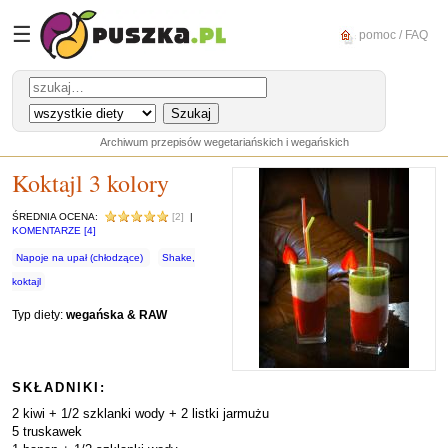
☰
pomoc / FAQ
Archiwum przepisów wegetariańskich i wegańskich
Koktajl 3 kolory
ŚREDNIA OCENA:
[2]
|
KOMENTARZE [4]
Napoje na upał (chłodzące)
Shake,
koktajl
Typ diety:
wegańska & RAW
SKŁADNIKI:
2 kiwi + 1/2 szklanki wody + 2 listki jarmużu
5 truskawek