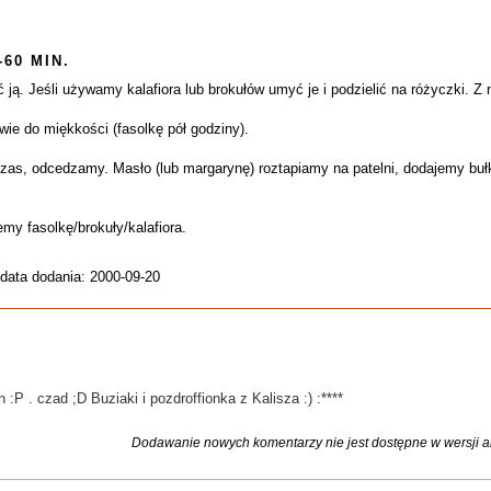
-60 MIN.
 ją. Jeśli używamy kalafiora lub brokułów umyć je i podzielić na różyczki. Z
awie do miękkości (fasolkę pół godziny).
czas, odcedzamy. Masło (lub margarynę) roztapiamy na patelni, dodajemy buł
my fasolkę/brokuły/kalafiora.
 data dodania: 2000-09-20
h :P . czad ;D Buziaki i pozdroffionka z Kalisza :) :****
Dodawanie nowych komentarzy nie jest dostępne w wersji ar