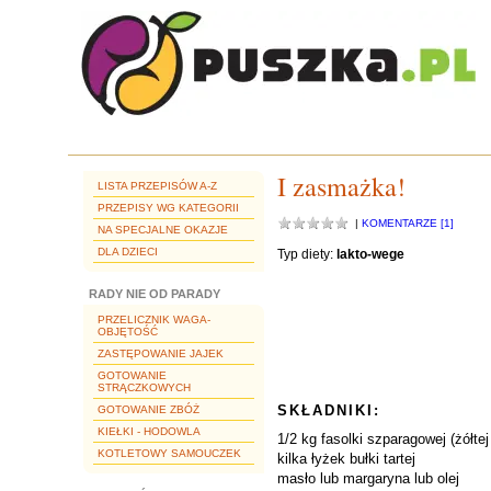
I zasmażka!
LISTA PRZEPISÓW A-Z
PRZEPISY WG KATEGORII
|
KOMENTARZE [1]
NA SPECJALNE OKAZJE
DLA DZIECI
Typ diety:
lakto-wege
RADY NIE OD PARADY
PRZELICZNIK WAGA-
OBJĘTOŚĆ
ZASTĘPOWANIE JAJEK
GOTOWANIE
STRĄCZKOWYCH
SKŁADNIKI:
GOTOWANIE ZBÓŻ
KIEŁKI - HODOWLA
1/2 kg fasolki szparagowej (żółt
KOTLETOWY SAMOUCZEK
kilka łyżek bułki tartej
masło lub margaryna lub olej