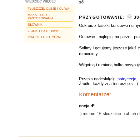
WIEDZIEĆ WIĘCEJ
sól
TŁUSZCZE, OLEJE I OLIWA
MĄKA - TYPY I
PRZYGOTOWANIE:
30
ZASTOSOWANIA
SŁOWNIK
Odkroić z fasolki końcówki i umyć
ZIOŁA, PRZYPRAWY...
Gotować - najlepiej na parze - pr
OWOCE EGZOTYCZNE
Solimy i gotujemy jeszcze jakiś 
rumienimy.
Wilgotną i rumianą bułką posypuje
Przepis nadesłał(a):
patrycccja
,
Źródło: każdy zna ten przepis :-)
Komentarze:
encja :P
:) mmmrr ';P słodziukie :) ah oh e