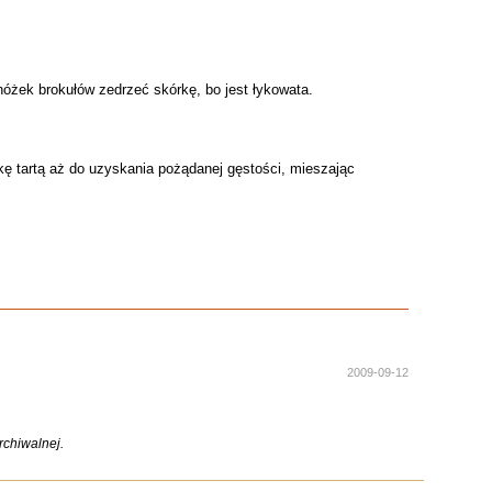
 nóżek brokułów zedrzeć skórkę, bo jest łykowata.
kę tartą aż do uzyskania pożądanej gęstości, mieszając
2009-09-12
chiwalnej.