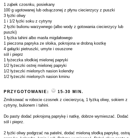
1 ząbek czosnku, posiekany
100 g ugotowanej lub odsączonej z płynu ciecierzycy z puszki
3 łyżki oliwy
1 i 1/2 łyżki soku z cytryny
2 łyżki bulionu warzywnego (albo wody z gotowania ciecierzycy lub
puszki)
1 łyżka tahini albo masła migdałowego
1 pieczona papryka ze słoika, pokrojona w drobną kostkę
4 gałązki pietruszki, umyte i osuszone
sól i pieprz
1 łyżeczka słodkiej mielonej papryki
1/2 łyżeczki ostrej mielonej papryki
1/2 łyżeczki mielonych nasion kolendry
1/2 łyżeczki mielonych nasion kminu
PRZYGOTOWANIE:
15-30 MIN.
Zmiksować w robocie czosnek z ciecierzycą, 1 łyżką oliwy, sokiem z
cytryny, bulionem i tahini.
Do pasty dodać pokrojoną paprykę i natkę, dobrze wymieszać. Dodać
sól i pieprz.
2 łyżki oliwy podgrzać na patelni, dodać mieloną słodką paprykę, ostrą