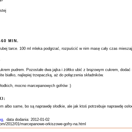
stej
-60 MIN.
bej tarce. 100 ml mleka podgrzać, rozpuścić w nim masę cały czas mieszaj
.
cukrem pudrem. Pozostałe dwa jajka i żółtko ubić z brązowym cukrem, dodać 
e białko, najlepiej trzepaczką, aż do połączenia składników.
słodkich, mocno marcepanowych gofrów :)
I:
m albo same, bo są naprawdę słodkie, ale jak ktoś potrzebuje naprawdę osło
og
, data dodania: 2012-01-02
t.com/2012/01/marcepanowe-orkiszowe-gofry-na.html