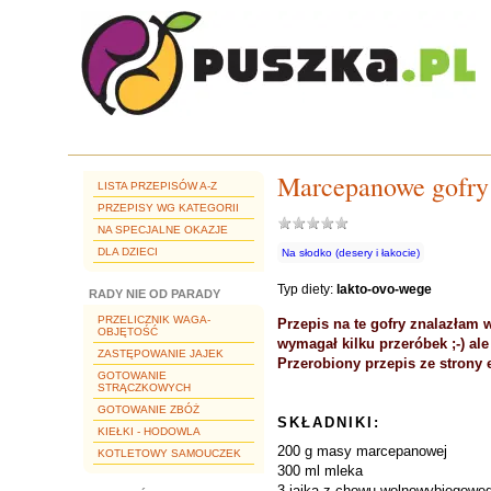
Marcepanowe gofry
LISTA PRZEPISÓW A-Z
PRZEPISY WG KATEGORII
NA SPECJALNE OKAZJE
DLA DZIECI
Na słodko (desery i łakocie)
Typ diety:
lakto-ovo-wege
RADY NIE OD PARADY
PRZELICZNIK WAGA-
Przepis na te gofry znalazłam 
OBJĘTOŚĆ
wymagał kilku przeróbek ;-) al
ZASTĘPOWANIE JAJEK
Przerobiony przepis ze strony 
GOTOWANIE
STRĄCZKOWYCH
GOTOWANIE ZBÓŻ
SKŁADNIKI:
KIEŁKI - HODOWLA
200 g masy marcepanowej
KOTLETOWY SAMOUCZEK
300 ml mleka
3 jajka z chowu wolnowybiegowe