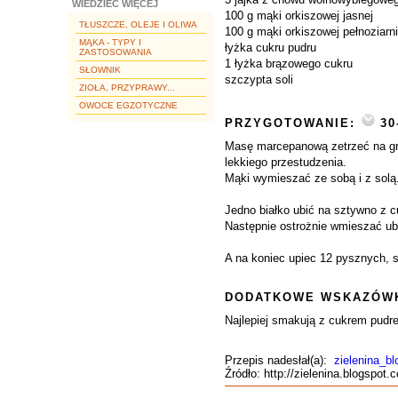
WIEDZIEĆ WIĘCEJ
100 g mąki orkiszowej jasnej
TŁUSZCZE, OLEJE I OLIWA
100 g mąki orkiszowej pełnoziarni
MĄKA - TYPY I
łyżka cukru pudru
ZASTOSOWANIA
1 łyżka brązowego cukru
SŁOWNIK
szczypta soli
ZIOŁA, PRZYPRAWY...
OWOCE EGZOTYCZNE
PRZYGOTOWANIE:
30
Masę marcepanową zetrzeć na gru
lekkiego przestudzenia.
Mąki wymieszać ze sobą i z solą
Jedno białko ubić na sztywno z 
Następnie ostrożnie wmieszać ubit
A na koniec upiec 12 pysznych, 
DODATKOWE WSKAZÓWK
Najlepiej smakują z cukrem pudre
Przepis nadesłał(a):
zielenina_bl
Źródło: http://zielenina.blogspo