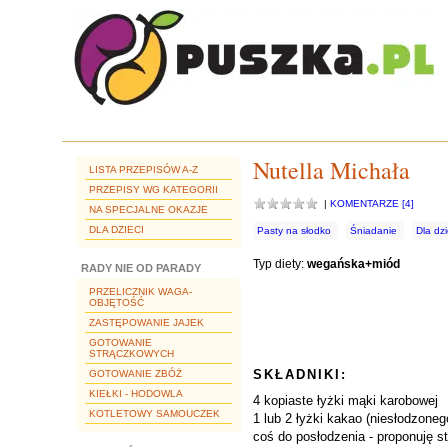
Nutella Michała
LISTA PRZEPISÓW A-Z
PRZEPISY WG KATEGORII
|
KOMENTARZE [4]
NA SPECJALNE OKAZJE
DLA DZIECI
Pasty na słodko
Śniadanie
Dla dzi
Typ diety:
wegańska+miód
RADY NIE OD PARADY
PRZELICZNIK WAGA-
OBJĘTOŚĆ
ZASTĘPOWANIE JAJEK
GOTOWANIE
STRĄCZKOWYCH
SKŁADNIKI:
GOTOWANIE ZBÓŻ
KIEŁKI - HODOWLA
4 kopiaste łyżki mąki karobowej
KOTLETOWY SAMOUCZEK
1 lub 2 łyżki kakao (niesłodzoneg
coś do posłodzenia - proponuję s