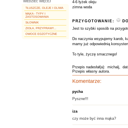
WIEDZIEĆ WIĘCEJ
4-6 łyżek oleju
zimna woda
TŁUSZCZE, OLEJE I OLIWA
MĄKA - TYPY I
ZASTOSOWANIA
PRZYGOTOWANIE:
DO
SŁOWNIK
Jest to szybki sposób na przygot
ZIOŁA, PRZYPRAWY...
OWOCE EGZOTYCZNE
Do naczynia wsypujemy karob, ka
mamy już odpowiednią konsysten
To tyle, życzę smacznego!
Przepis nadesłał(a):
michalj
, dat
Przepis własny autora.
Komentarze:
pycha
Pyszne!!!
iza
czy może być inna mąka?