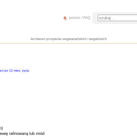
pomoc / FAQ
Archiwum przepisów wegetariańskich i wegańskich
eci po 12 mies. życia
o)
tewię rafinowaną lub miód