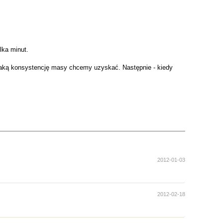
lka minut.
 jaką konsystencję masy chcemy uzyskać. Następnie - kiedy
2012-01-03
2012-02-18