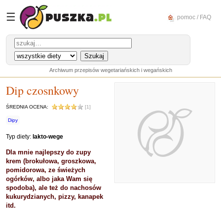
☰
pomoc / FAQ
Archiwum przepisów wegetariańskich i wegańskich
Dip czosnkowy
ŚREDNIA OCENA:
[1]
Dipy
Typ diety:
lakto-wege
Dla mnie najlepszy do zupy
krem (brokułowa, groszkowa,
pomidorowa, ze świeżych
ogórków, albo jaka Wam się
spodoba), ale też do nachosów
kukurydzianych, pizzy, kanapek
itd.