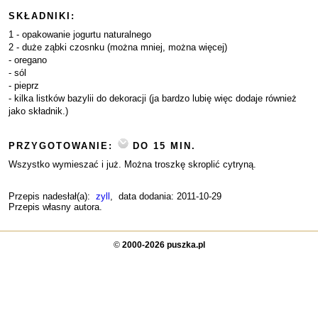
SKŁADNIKI:
1 - opakowanie jogurtu naturalnego
2 - duże ząbki czosnku (można mniej, można więcej)
- oregano
- sól
- pieprz
- kilka listków bazylii do dekoracji (ja bardzo lubię więc dodaje również
jako składnik.)
PRZYGOTOWANIE:
DO 15 MIN.
Wszystko wymieszać i już. Można troszkę skroplić cytryną.
Przepis nadesłał(a):
zyll
, data dodania: 2011-10-29
Przepis własny autora.
©
2000-2026 puszka.pl